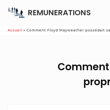
Skip
REMUNERATIONS
to
content
Accueil
»
Comment Floyd Mayweather possédait sa 
Comment F
propr