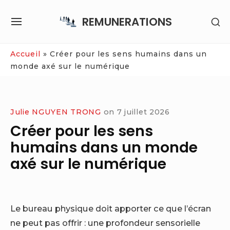
Skip
REMUNERATIONS
SH
to
SITE
SE
content
NAVIGATION
SI
Site Navigation
Accueil
»
Créer pour les sens humains dans un
monde axé sur le numérique
Julie NGUYEN TRONG
on
7 juillet 2026
Créer pour les sens
humains dans un monde
axé sur le numérique
Le bureau physique doit apporter ce que l’écran
ne peut pas offrir : une profondeur sensorielle