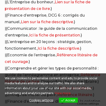
|{L’Entreprise du bonheur.,
Lien sur la fiche de
présentation de ce livre
.}
|{Finance d’entreprise, DCG 6 : corrigés du
manuel.,
Lien sur la fiche descriptive
.}
|{Communicator : le guide de la communication
d’entreprise.,
Ici la fiche de présentation
.}
|{L’entreprise en 20 leçons : stratégie, gestion,
fonctionnement.,
Ici la fiche descriptive
.}
|{Economie de l’entreprise.,
Référence litéraire de
cet ouvrage
.}
|{Comprendre et gérer les types de personnalité :
guide de l’ennéagramme en entreprise.,
Référence
We use cookies to personalise content and ads, to provide social
litéraire de ce livre
. Disponible chez votre libraire.}
media features and to analyse our traffic. We also share
|{Guide survie en entreprise.,
Fiche de l’éditeur
.}
information about your use of our site with our social media,
advertising and analytics partners.
View more
|{Entreprise muter ou périr.,
Référence litéraire
.}
Cookies settings
Accept
|{Finance d’entreprise : du diagnostic à la création
Cookies settings