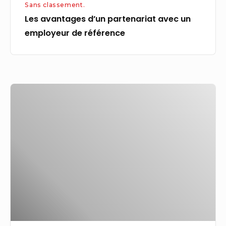
Sans classement.
Les avantages d’un partenariat avec un
employeur de référence
Inspection
du
travail.
Tous
les
postes
pourvus
cette
année
en