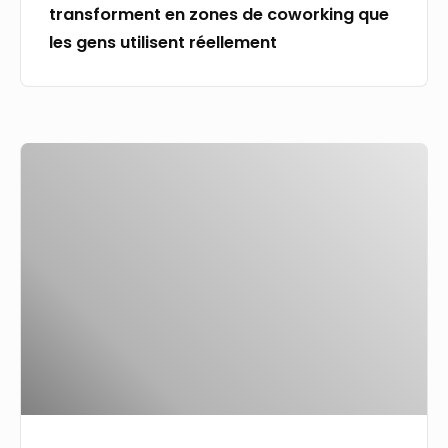
transforment en zones de coworking que
gens
les gens utilisent réellement
utilisent
réellement
Les
avantages
d’un
partenariat
avec
un
employeur
de
référence