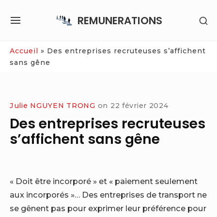
Skip
REMUNERATIONS
SH
to
SITE
SE
content
NAVIGATION
SI
Site Navigation
Accueil
»
Des entreprises recruteuses s’affichent
sans gêne
Julie NGUYEN TRONG
on
22 février 2024
Des entreprises recruteuses
s’affichent sans gêne
« Doit être incorporé » et « paiement seulement
aux incorporés »… Des entreprises de transport ne
se gênent pas pour exprimer leur préférence pour