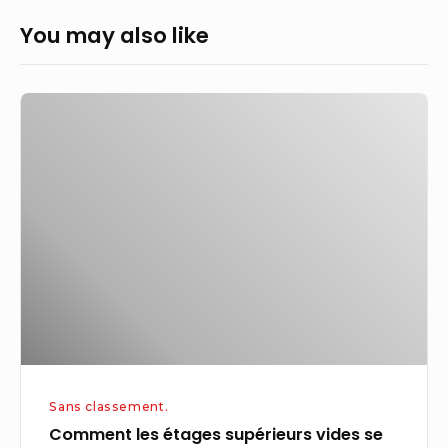
You may also like
Comment
les
étages
supérieurs
vides
se
transforment
en
zones
de
coworking
Sans classement.
que
Comment les étages supérieurs vides se
les