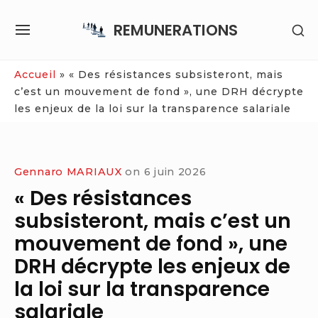
Skip
REMUNERATIONS
SH
to
SITE
SE
content
NAVIGATION
SI
Site Navigation
Accueil
»
« Des résistances subsisteront, mais
c’est un mouvement de fond », une DRH décrypte
les enjeux de la loi sur la transparence salariale
Gennaro MARIAUX
on
6 juin 2026
« Des résistances
subsisteront, mais c’est un
mouvement de fond », une
DRH décrypte les enjeux de
la loi sur la transparence
salariale