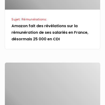
ses
salariés
en
Sujet: Rémunérations:
France,
Amazon fait des révélations sur la
désormais
rémunération de ses salariés en France,
25
désormais 25 000 en CDI
000
en
CDI
Gabon:
les
magistrats
reprennent
le
travail
après