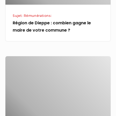
votre
commune
Sujet: Rémunérations:
?
Région de Dieppe : combien gagne le
maire de votre commune ?
Amazon
fait
des
révélations
sur
la
rémunération
de