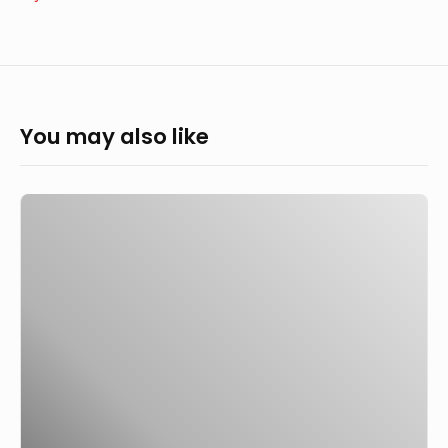
You may also like
Région
de
Dieppe
:
combien
gagne
le
maire
de