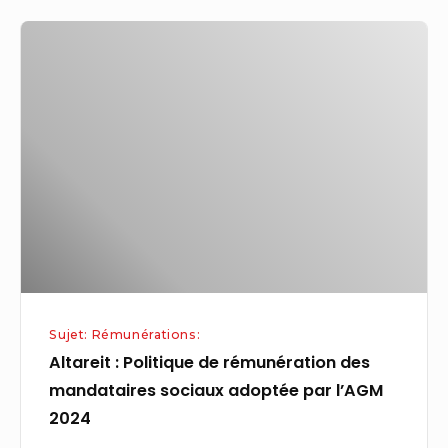
Altareit
:
Politique
de
rémunération
des
mandataires
sociaux
adoptée
par
l’AGM
Sujet: Rémunérations:
2024
Altareit : Politique de rémunération des
mandataires sociaux adoptée par l’AGM
2024