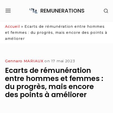
Skip
REMUNERATIONS
SH
to
SITE
SE
content
NAVIGATION
SI
Site Navigation
Accueil
»
Ecarts de rémunération entre hommes
et femmes : du progrès, mais encore des points à
améliorer
Gennaro MARIAUX
on
17 mai 2023
Ecarts de rémunération
entre hommes et femmes :
du progrès, mais encore
des points à améliorer