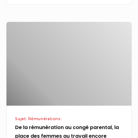
De
la
rémunération
au
congé
parental,
la
place
des
femmes
au
Sujet: Rémunérations:
travail
De la rémunération au congé parental, la
encore
place des femmes au travail encore