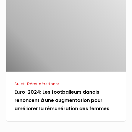
2024:
Les
footballeurs
danois
renoncent
à
une
augmentation
pour
améliorer
Sujet: Rémunérations:
la
Euro-2024: Les footballeurs danois
rémunération
renoncent à une augmentation pour
des
améliorer la rémunération des femmes
femmes