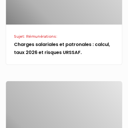
2026
et
risques
URSSAF.
Sujet: Rémunérations:
Charges salariales et patronales : calcul,
taux 2026 et risques URSSAF.
Une
bonne
rémunération
mais
moins
d’augmentations