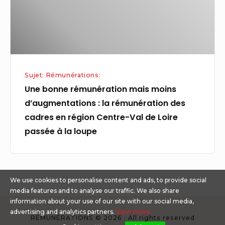
:
la
rémunération
des
cadres
Sujet: Rémunérations:
en
Une bonne rémunération mais moins
région
d’augmentations : la rémunération des
Centre-
cadres en région Centre-Val de Loire
Val
passée à la loupe
de
Loire
passée
à
We use cookies to personalise content and ads, to provide social
la
media features and to analyse our traffic. We also share
information about your use of our site with our social media,
loupe
advertising and analytics partners.
View more
REMUNERATIONS © 2026 · All rights reserved