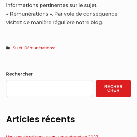
informations pertinentes sur le sujet
« Rémunérations ». Par voie de conséquence,
visitez de manière régulière notre blog.
Sujet: Rémunérations:
Sidebar
Rechercher
Widget
RECHER
Area
CHER
Articles récents
Hausses de salaires : ce qui vous attend en 2027