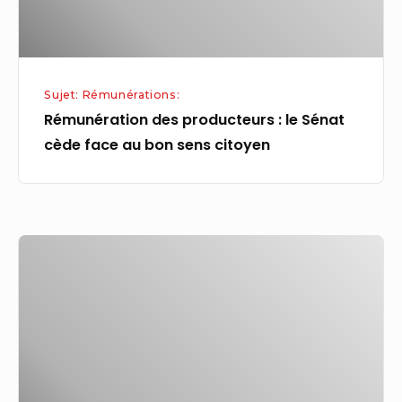
face
au
bon
sens
Sujet: Rémunérations:
citoyen
Rémunération des producteurs : le Sénat
cède face au bon sens citoyen
Charges
salariales
et
patronales
:
calcul,
taux