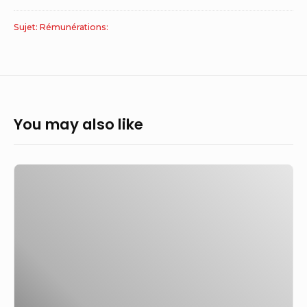
Sujet: Rémunérations:
You may also like
Rémunération
des
producteurs
:
le
Sénat
cède