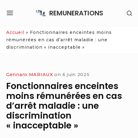
Skip
REMUNERATIONS
SH
to
SITE
SE
content
NAVIGATION
SI
Site Navigation
Accueil
»
Fonctionnaires enceintes moins
rémunérées en cas d’arrêt maladie : une
discrimination « inacceptable »
Gennaro MARIAUX
on
6 juin 2025
Fonctionnaires enceintes
moins rémunérées en cas
d’arrêt maladie : une
discrimination
« inacceptable »