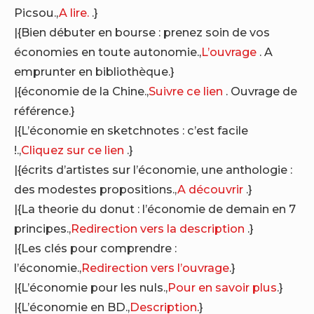
Picsou.,
A lire.
.}
|{Bien débuter en bourse : prenez soin de vos
économies en toute autonomie.,
L’ouvrage
. A
emprunter en bibliothèque.}
|{économie de la Chine.,
Suivre ce lien
. Ouvrage de
référence.}
|{L’économie en sketchnotes : c’est facile
!.,
Cliquez sur ce lien
.}
|{écrits d’artistes sur l’économie, une anthologie :
des modestes propositions.,
A découvrir
.}
|{La theorie du donut : l’économie de demain en 7
principes.,
Redirection vers la description
.}
|{Les clés pour comprendre :
l’économie.,
Redirection vers l’ouvrage
.}
|{L’économie pour les nuls.,
Pour en savoir plus
.}
|{L’économie en BD.,
Description
.}