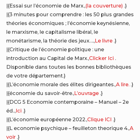
|{Essai sur l’économie de Marx.,
(la couverture)
.}
|{3 minutes pour comprendre : les 50 plus grandes
théories économiques ; l’économie keynésienne,
le marxisme, le capitalisme libéral, le
monétarisme, la théorie des jeux….,
Le livre
.}
|{Critique de l’économie politique : une
introduction au Capital de Marx.,
Clicker Ici
.
Disponible dans toutes les bonnes bibliothèques
de votre département.}
|{L’économie morale des élites dirigeantes.,
A lire.
.}
|{économie du savoir-être.,
L’ouvrage
.}
|{DCG 5 Economie contemporaine – Manuel – 2e
éd..,
Ici
.}
|{L’économie européenne 2022.,
Clique ICI
.}
|{L economie psychique – feuilleton theorique 4.,
A
voir
.}