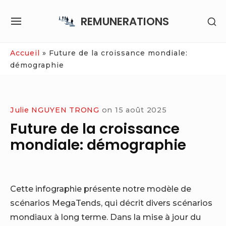
Skip
REMUNERATIONS
SH
to
SITE
SE
content
NAVIGATION
SI
Site Navigation
Accueil
»
Future de la croissance mondiale:
démographie
Julie NGUYEN TRONG
on
15 août 2025
Future de la croissance
mondiale: démographie
Cette infographie présente notre modèle de
scénarios MegaTends, qui décrit divers scénarios
mondiaux à long terme. Dans la mise à jour du