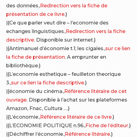
des données.,
Redirection vers la fiche de
présentation de ce livre
.}
|{Ce que parler veut dire – l’economie des
echanges linguistiques.,
Redirection vers la fiche
descriptive
. Disponible sur internet.}
|{Antimanuel d’économie t.1; les cigales.,
sur ce lien
la fiche de présentation
. A emprunter en
bibliothèque.}
|{L’economie esthetique – feuilleton theorique
3.,
sur ce lien la fiche descriptive
.}
|{économie du cinéma.,
Référence litéraire de cet
ouvrage
. Disponible à l’achat sur les plateformes
Amazon, Fnac, Cultura ….}
|{L’économie.,
Référence litéraire de ce livre
.}
|{L’ECONOMIE POLITIQUE n.96.,
Fiche de l’éditeur
.}
|{Déchiffrer l’économie.,
Référence litéraire
.}