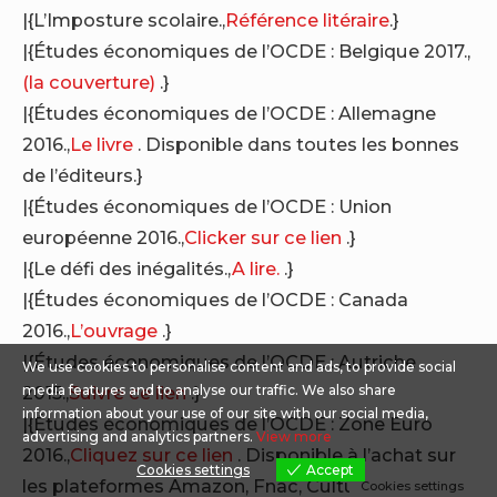
|{L’Imposture scolaire.,
Référence litéraire
.}
|{Études économiques de l’OCDE : Belgique 2017.,
(la couverture)
.}
|{Études économiques de l’OCDE : Allemagne
2016.,
Le livre
. Disponible dans toutes les bonnes
de l’éditeurs.}
|{Études économiques de l’OCDE : Union
européenne 2016.,
Clicker sur ce lien
.}
|{Le défi des inégalités.,
A lire.
.}
|{Études économiques de l’OCDE : Canada
2016.,
L’ouvrage
.}
|{Études économiques de l’OCDE : Autriche
We use cookies to personalise content and ads, to provide social
2015.,
Suivre ce lien
.}
media features and to analyse our traffic. We also share
information about your use of our site with our social media,
|{Études économiques de l’OCDE : Zone Euro
advertising and analytics partners.
View more
2016.,
Cliquez sur ce lien
. Disponible à l’achat sur
Cookies settings
Accept
les plateformes Amazon, Fnac, Cultura ….}
Cookies settings