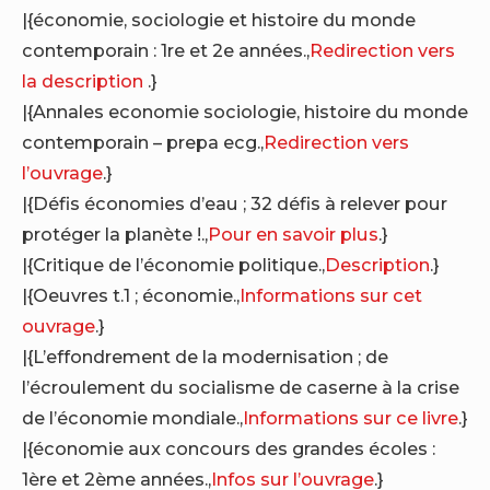
|{économie, sociologie et histoire du monde
contemporain : 1re et 2e années.,
Redirection vers
la description
.}
|{Annales economie sociologie, histoire du monde
contemporain – prepa ecg.,
Redirection vers
l’ouvrage
.}
|{Défis économies d’eau ; 32 défis à relever pour
protéger la planète !.,
Pour en savoir plus
.}
|{Critique de l’économie politique.,
Description
.}
|{Oeuvres t.1 ; économie.,
Informations sur cet
ouvrage
.}
|{L’effondrement de la modernisation ; de
l’écroulement du socialisme de caserne à la crise
de l’économie mondiale.,
Informations sur ce livre
.}
|{économie aux concours des grandes écoles :
1ère et 2ème années.,
Infos sur l’ouvrage
.}