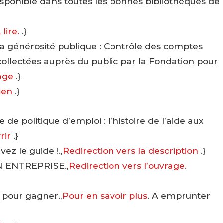
isponible dans toutes les bonnes bibliothèques de
 lire.
.}
la générosité publique : Contrôle des comptes
ollectées auprès du public par la Fondation pour
rage
.}
lien
.}
de politique d’emploi : l’histoire de l’aide aux
rir
.}
ez le guide !.,
Redirection vers la description
.}
 ENTREPRISE.,
Redirection vers l’ouvrage
.
 pour gagner.,
Pour en savoir plus
. A emprunter