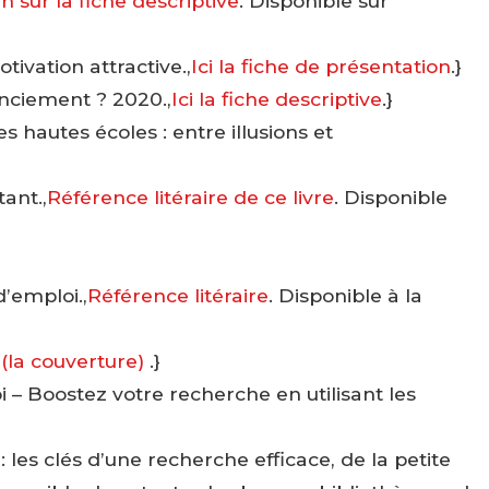
en sur la fiche descriptive
. Disponible sur
tivation attractive.,
Ici la fiche de présentation
.}
enciement ? 2020.,
Ici la fiche descriptive
.}
s hautes écoles : entre illusions et
}
ant.,
Référence litéraire de ce livre
. Disponible
’emploi.,
Référence litéraire
. Disponible à la
,
(la couverture)
.}
 – Boostez votre recherche en utilisant les
 les clés d’une recherche efficace, de la petite