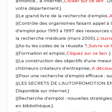
annonce… à Internet.,
Clicker sur ce lien
. D
votre département.}
|{Le grand livre de la recherche d’emploi.,
A
|{Contrôle des organismes faisant appel à 
d’emploi pour 1993 à 1997 des ressources c
la recherche médicale (mars 2000).,
L’ouv
|{As-tu les codes de la réussite ?.,
Suivre ce 
|{Formation et emploi.,
Cliquez sur ce lien
.}
|{La construction des objectifs d’une mesure 
chômeurs créateurs d’entreprise.,
A découv
|{Pour une recherche d’emploi efficace : suiv
|{LES SECRETS DE L’AUTOPROMOTION EN
Disponible sur internet.}
|{Recherche d’emploi : nouvelles stratégies
en bibliothèque.}