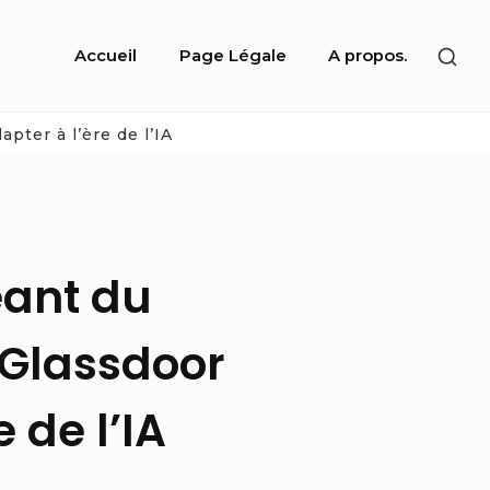
Site
SHO
Accueil
Page Légale
A propos.
Navigation
SEC
SID
pter à l’ère de l’IA
géant du
 Glassdoor
 de l’IA