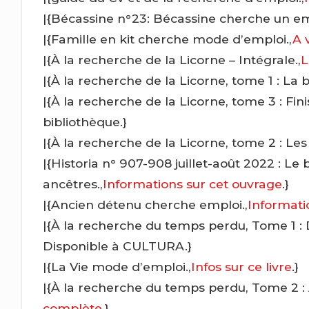
|{Bécassine n°23: Bécassine cherche un em
|{Famille en kit cherche mode d’emploi.,
A 
|{À la recherche de la Licorne – Intégrale.,
L
|{À la recherche de la Licorne, tome 1 : La 
|{À la recherche de la Licorne, tome 3 : Finis
bibliothèque.}
|{À la recherche de la Licorne, tome 2 : Les
|{Historia n° 907-908 juillet-août 2022 : L
ancêtres.,
Informations sur cet ouvrage
.}
|{Ancien détenu cherche emploi.,
Informatio
|{À la recherche du temps perdu, Tome 1 :
Disponible à CULTURA.}
|{La Vie mode d’emploi.,
Infos sur ce livre
.}
|{À la recherche du temps perdu, Tome 2 : À 
complète
.}