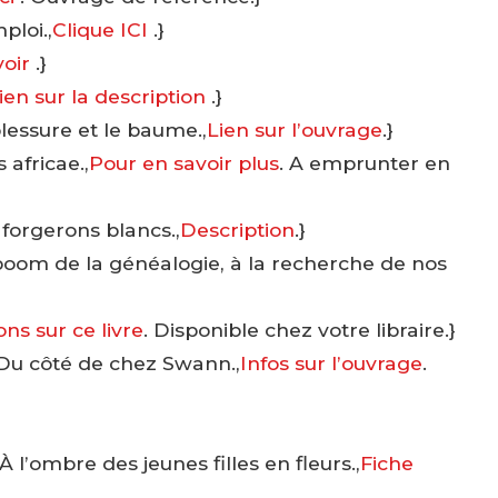
ploi.,
Clique ICI
.}
voir
.}
ien sur la description
.}
blessure et le baume.,
Lien sur l’ouvrage
.}
 africae.,
Pour en savoir plus
. A emprunter en
 forgerons blancs.,
Description
.}
e boom de la généalogie, à la recherche de nos
ns sur ce livre
. Disponible chez votre libraire.}
 Du côté de chez Swann.,
Infos sur l’ouvrage
.
l’ombre des jeunes filles en fleurs.,
Fiche