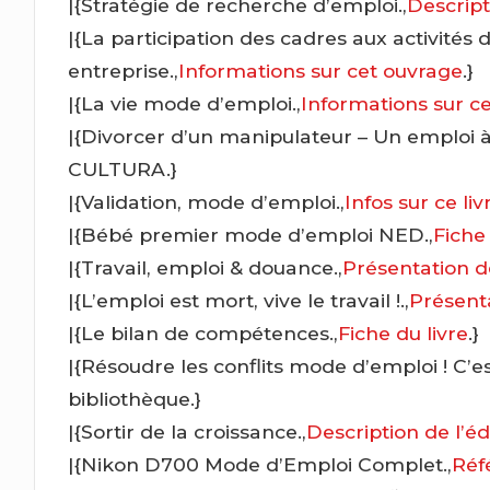
|{Stratégie de recherche d’emploi.,
Descript
|{La participation des cadres aux activités
entreprise.,
Informations sur cet ouvrage
.}
|{La vie mode d’emploi.,
Informations sur ce
|{Divorcer d’un manipulateur – Un emploi à
CULTURA.}
|{Validation, mode d’emploi.,
Infos sur ce liv
|{Bébé premier mode d’emploi NED.,
Fiche
|{Travail, emploi & douance.,
Présentation d
|{L’emploi est mort, vive le travail !.,
Présenta
|{Le bilan de compétences.,
Fiche du livre
.}
|{Résoudre les conflits mode d’emploi ! C’es
bibliothèque.}
|{Sortir de la croissance.,
Description de l’éd
|{Nikon D700 Mode d’Emploi Complet.,
Réf