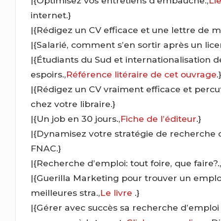
|{Optimisez vos entretiens d’embauche.,
Li
internet.}
|{Rédigez un CV efficace et une lettre de mo
|{Salarié, comment s’en sortir après un lic
|{Étudiants du Sud et internationalisation de
espoirs.,
Référence litéraire de cet ouvrage
.
|{Rédigez un CV vraiment efficace et percut
chez votre libraire.}
|{Un job en 30 jours.,
Fiche de l’éditeur
.}
|{Dynamisez votre stratégie de recherche d
FNAC.}
|{Recherche d’emploi: tout foire, que faire?.
|{Guerilla Marketing pour trouver un emploi
meilleures stra.,
Le livre
.}
|{Gérer avec succès sa recherche d’emploi :