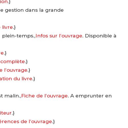
ion
.}
 de gestion dans la grande
 livre
.}
 plein-temps.,
Infos sur l’ouvrage
. Disponible à
re
.}
 complète
.}
e l’ouvrage
.}
tion du livre
.}
t malin.,
Fiche de l’ouvrage
. A emprunter en
iteur
.}
érences de l’ouvrage
.}