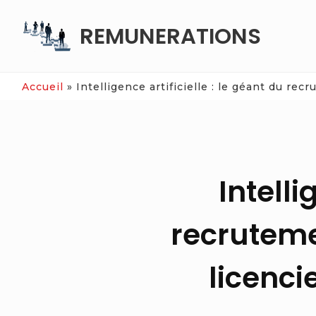
Skip
REMUNERATIONS
to
content
Accueil
»
Intelligence artificielle : le géant du rec
Intelli
recruteme
licenci