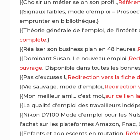
|{Choisir un métier selon son profil.,
Référen
|{Signaux faibles, mode d’emploi – Prospect
emprunter en bibliothèque.}
|{Théorie générale de l’emploi, de l’intérêt
complète
.}
|{Réaliser son business plan en 48 heures.,
|{Dominant Susan. Le nouveau emploi.,
Redi
ouvrage
. Disponible dans toutes les bonnes 
|{Pas d’excuses !.,
Redirection vers la fiche 
|{Vie sauvage, mode d’emploi.,
Redirection v
|{Mon meilleur ami… c’est moi.,
sur ce lien 
|{La qualité d’emploi des travailleurs indép
|{Nikon D7100 Mode d’emploi pour les Nuls
l’achat sur les plateformes Amazon, Fnac, C
|{Enfants et adolescents en mutation.,
Référ