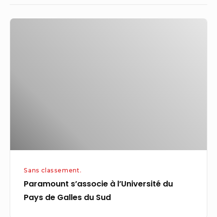
Paramount
s’associe
à
l’Université
du
Pays
de
Galles
du
Sud
Sans classement.
Paramount s’associe à l’Université du
Pays de Galles du Sud