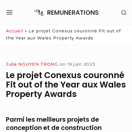
Skip
REMUNERATIONS
SH
to
SITE
SE
content
NAVIGATION
SI
Site Navigation
Accueil
»
Le projet Conexus couronné Fit out of
the Year aux Wales Property Awards
Julie NGUYEN TRONG
on
19 juin 2023
Le projet Conexus couronné
Fit out of the Year aux Wales
Property Awards
Parmi les meilleurs projets de
conception et de construction