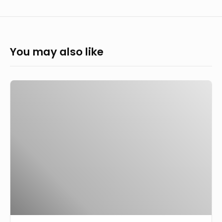
You may also like
Paris
2024
:
visé
par
une
enquête,
Tony
Estanguet
explique