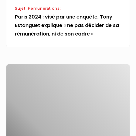
« ne
Sujet: Rémunérations:
pas
Paris 2024 : visé par une enquête, Tony
décider
Estanguet explique « ne pas décider de sa
de
rémunération, ni de son cadre »
sa
rémunération,
ni
de
L’écart
son
de
cadre »
rémunération
entre
hommes
et
femmes
est