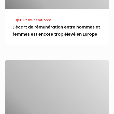
encore
trop
élevé
Sujet: Rémunérations:
en
L’écart de rémunération entre hommes et
Europe
femmes est encore trop élevé en Europe
Elisabeth
Borne
veut
créer
un
Haut
Conseil
des