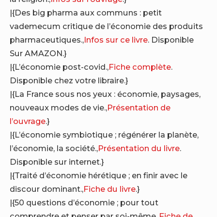
|{Des big pharma aux communs : petit
vademecum critique de l’économie des produits
pharmaceutiques.,
Infos sur ce livre
. Disponible
Sur AMAZON.}
|{L’économie post-covid.,
Fiche complète
.
Disponible chez votre libraire.}
|{La France sous nos yeux : économie, paysages,
nouveaux modes de vie.,
Présentation de
l’ouvrage
.}
|{L’économie symbiotique ; régénérer la planète,
l’économie, la société.,
Présentation du livre
.
Disponible sur internet.}
|{Traité d’économie hérétique ; en finir avec le
discour dominant.,
Fiche du livre
.}
|{50 questions d’économie ; pour tout
comprendre et penser par soi-même.,
Fiche de