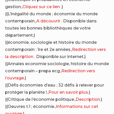
gestion.,
Cliquez sur ce lien
.}
|{L’inégalité du monde ; économie du monde
contemporain.,
A découvrir
. Disponible dans
toutes les bonnes bibliothèques de votre
département.}
|{économie, sociologie et histoire du monde
contemporain : 1re et 2e années.,
Redirection vers
la description
. Disponible sur internet.}
|{Annales economie sociologie, histoire du monde
contemporain – prepa ecg.,
Redirection vers
l’ouvrage
.}
|{Défis économies d’eau ; 32 défis à relever pour
protéger la planète !.,
Pour en savoir plus
.}
|{Critique de l’économie politique.,
Description
.}
|{Oeuvres t.1 ; économie.,
Informations sur cet
ouvrage
.}