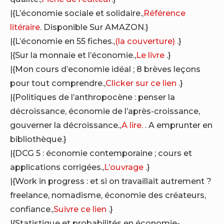
|{L’économie sociale et solidaire.,
Référence
litéraire
. Disponible Sur AMAZON.}
|{L’économie en 55 fiches.,
(la couverture)
.}
|{Sur la monnaie et l’économie.,
Le livre
.}
|{Mon cours d’economie idéal ; 8 brèves leçons
pour tout comprendre.,
Clicker sur ce lien
.}
|{Politiques de l’anthropocène : penser la
décroissance, économie de l’après-croissance,
gouverner la décroissance.,
A lire.
. A emprunter en
bibliothèque.}
|{DCG 5 : économie contemporaine ; cours et
applications corrigées.,
L’ouvrage
.}
|{Work in progress : et si on travaillait autrement ?
freelance, nomadisme, économie des créateurs,
confiance.,
Suivre ce lien
.}
|{Statistique et probabilités en économie-