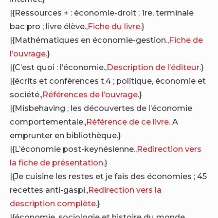
|{Ressources + : économie-droit ; 1re, terminale
bac pro ; livre élève.,
Fiche du livre
.}
|{Mathématiques en économie-gestion.,
Fiche de
l’ouvrage
.}
|{C’est quoi : l’économie.,
Description de l’éditeur
.}
|{écrits et conférences t.4 ; politique, économie et
société.,
Références de l’ouvrage
.}
|{Misbehaving ; les découvertes de l’économie
comportementale.,
Référence de ce livre
. A
emprunter en bibliothèque.}
|{L’économie post-keynésienne.,
Redirection vers
la fiche de présentation
.}
|{Je cuisine les restes et je fais des économies ; 45
recettes anti-gaspi.,
Redirection vers la
description complète
.}
|{économie, sociologie et histoire du monde