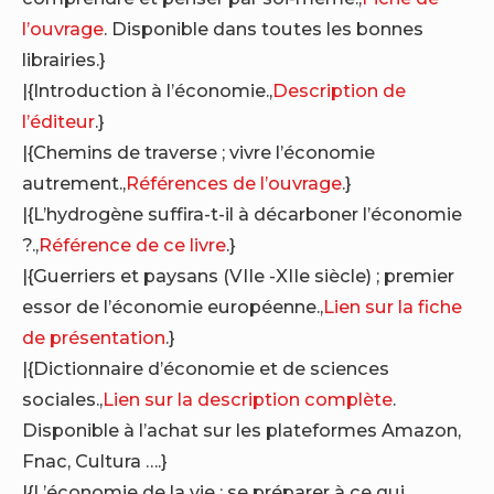
l’ouvrage
. Disponible dans toutes les bonnes
librairies.}
|{Introduction à l’économie.,
Description de
l’éditeur
.}
|{Chemins de traverse ; vivre l’économie
autrement.,
Références de l’ouvrage
.}
|{L’hydrogène suffira-t-il à décarboner l’économie
?.,
Référence de ce livre
.}
|{Guerriers et paysans (VIIe -XIIe siècle) ; premier
essor de l’économie européenne.,
Lien sur la fiche
de présentation
.}
|{Dictionnaire d’économie et de sciences
sociales.,
Lien sur la description complète
.
Disponible à l’achat sur les plateformes Amazon,
Fnac, Cultura ….}
|{L’économie de la vie ; se préparer à ce qui