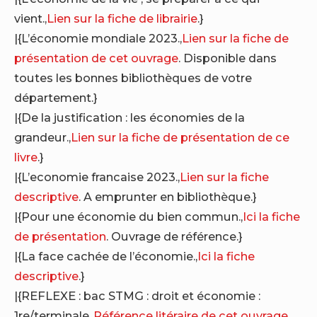
vient.,
Lien sur la fiche de librairie
.}
|{L’économie mondiale 2023.,
Lien sur la fiche de
présentation de cet ouvrage
. Disponible dans
toutes les bonnes bibliothèques de votre
département.}
|{De la justification : les économies de la
grandeur.,
Lien sur la fiche de présentation de ce
livre
.}
|{L’economie francaise 2023.,
Lien sur la fiche
descriptive
. A emprunter en bibliothèque.}
|{Pour une économie du bien commun.,
Ici la fiche
de présentation
. Ouvrage de référence.}
|{La face cachée de l’économie.,
Ici la fiche
descriptive
.}
|{REFLEXE : bac STMG : droit et économie :
1re/terminale.,
Référence litéraire de cet ouvrage
.