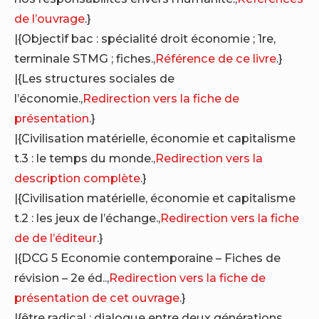
de l’ouvrage
.}
|{Objectif bac : spécialité droit économie ; 1re,
terminale STMG ; fiches.,
Référence de ce livre
.}
|{Les structures sociales de
l’économie.,
Redirection vers la fiche de
présentation
.}
|{Civilisation matérielle, économie et capitalisme
t.3 : le temps du monde.,
Redirection vers la
description complète
.}
|{Civilisation matérielle, économie et capitalisme
t.2 : les jeux de l’échange.,
Redirection vers la fiche
de de l’éditeur
.}
|{DCG 5 Economie contemporaine – Fiches de
révision – 2e éd..,
Redirection vers la fiche de
présentation de cet ouvrage
.}
|{être radical : dialogue entre deux générations