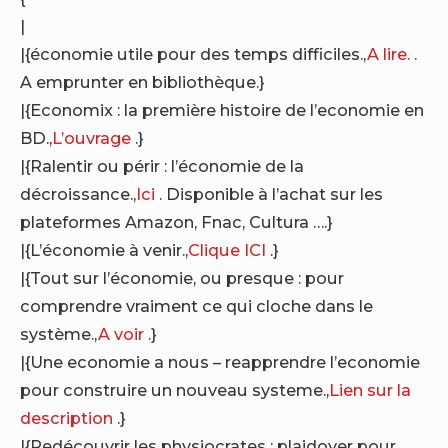
|
|{économie utile pour des temps difficiles.,
A lire.
.
A emprunter en bibliothèque.}
|{Economix : la première histoire de l’economie en
BD.,
L’ouvrage
.}
|{Ralentir ou périr : l’économie de la
décroissance.,
Ici
. Disponible à l’achat sur les
plateformes Amazon, Fnac, Cultura ….}
|{L’économie à venir.,
Clique ICI
.}
|{Tout sur l’économie, ou presque : pour
comprendre vraiment ce qui cloche dans le
système.,
A voir
.}
|{Une economie a nous – reapprendre l’economie
pour construire un nouveau systeme.,
Lien sur la
description
.}
|{Redécouvrir les physiocrates : plaidoyer pour