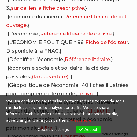
3.,
sur ce lien la fiche descriptive
.}
|{économie du cinéma.,
Référence litéraire de cet
ouvrage
.}
|{L’économie.,
Référence litéraire de ce livre
.}
|{L’ECONOMIE POLITIQUE n.96.,
Fiche de l’éditeur
.
Disponible à la FNAC.}
|{Déchiffrer l’économie.,
Référence litéraire
.}
|{économie sociale et solidaire : la clé des
possibles.,
(la couverture)
.}
|{Géopolitique de l’économie : 40 fiches illustrées
pour comprendre le monde.,
Le livre
.}
We use cookies to personalise content and ads, to provide social
|{Ouvrir son magasin bio, local, vrac : devenez
media features and to analyse our traffic. We also share
acteur de l’économie circulaire !.,
Clicker Ici
.}
information about your use of our site with our social media,
|{Monnaie et capital : la nouvelle économie
advertising and analytics partners.
View more
patrimoniale.,
A lire.
.}
Cookies settings
Accept
Cookies settings
|{L’économie de la foi.,
L’ouvrage
.}