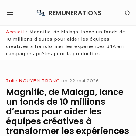
Skip
REMUNERATIONS
SH
to
SITE
SE
content
NAVIGATION
SI
Site Navigation
Accueil
»
Magnific, de Malaga, lance un fonds de
10 millions d’euros pour aider les équipes
créatives à transformer les expériences d’IA en
campagnes prêtes pour la production
Julie NGUYEN TRONG
on
22 mai 2026
Magnific, de Malaga, lance
un fonds de 10 millions
d’euros pour aider les
équipes créatives à
transformer les expériences