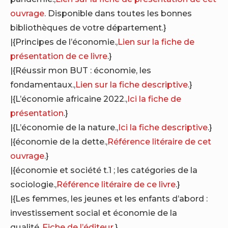
ouvrage
. Disponible dans toutes les bonnes
bibliothèques de votre département.}
|{Principes de l’économie.,
Lien sur la fiche de
présentation de ce livre
.}
|{Réussir mon BUT : économie, les
fondamentaux.,
Lien sur la fiche descriptive
.}
|{L’économie africaine 2022.,
Ici la fiche de
présentation
.}
|{L’économie de la nature.,
Ici la fiche descriptive
.}
|{économie de la dette.,
Référence litéraire de cet
ouvrage
.}
|{économie et société t.1 ; les catégories de la
sociologie.,
Référence litéraire de ce livre
.}
|{Les femmes, les jeunes et les enfants d’abord :
investissement social et économie de la
qualité.,
Fiche de l’éditeur
.}