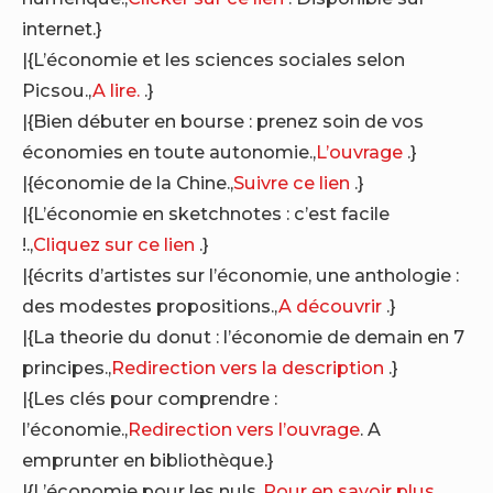
internet.}
|{L’économie et les sciences sociales selon
Picsou.,
A lire.
.}
|{Bien débuter en bourse : prenez soin de vos
économies en toute autonomie.,
L’ouvrage
.}
|{économie de la Chine.,
Suivre ce lien
.}
|{L’économie en sketchnotes : c’est facile
!.,
Cliquez sur ce lien
.}
|{écrits d’artistes sur l’économie, une anthologie :
des modestes propositions.,
A découvrir
.}
|{La theorie du donut : l’économie de demain en 7
principes.,
Redirection vers la description
.}
|{Les clés pour comprendre :
l’économie.,
Redirection vers l’ouvrage
. A
emprunter en bibliothèque.}
|{L’économie pour les nuls.,
Pour en savoir plus
.