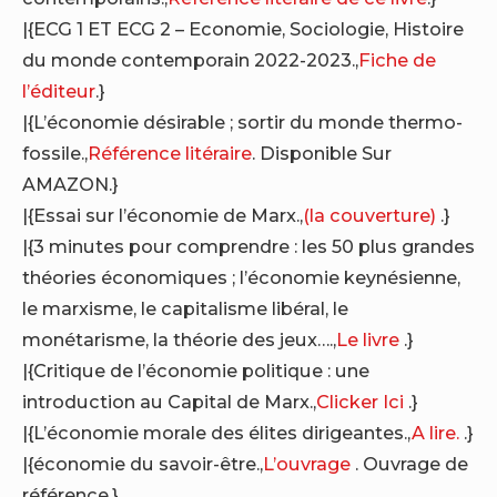
|{ECG 1 ET ECG 2 – Economie, Sociologie, Histoire
du monde contemporain 2022-2023.,
Fiche de
l’éditeur
.}
|{L’économie désirable ; sortir du monde thermo-
fossile.,
Référence litéraire
. Disponible Sur
AMAZON.}
|{Essai sur l’économie de Marx.,
(la couverture)
.}
|{3 minutes pour comprendre : les 50 plus grandes
théories économiques ; l’économie keynésienne,
le marxisme, le capitalisme libéral, le
monétarisme, la théorie des jeux….,
Le livre
.}
|{Critique de l’économie politique : une
introduction au Capital de Marx.,
Clicker Ici
.}
|{L’économie morale des élites dirigeantes.,
A lire.
.}
|{économie du savoir-être.,
L’ouvrage
. Ouvrage de
référence.}