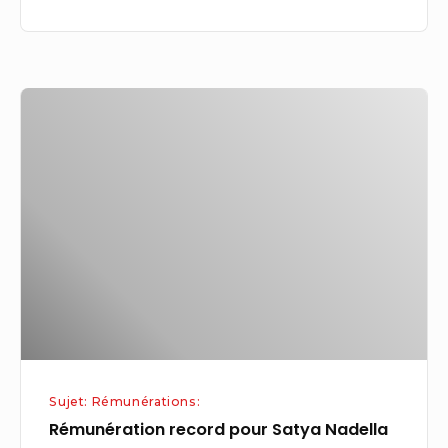
action
en
justice
Rémunération
record
pour
Satya
Nadella
(96,5M$)
après
15
000
licenciements
Sujet: Rémunérations:
Rémunération record pour Satya Nadella