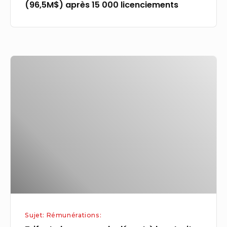
(96,5M$) après 15 000 licenciements
Trifast
plc
annonce
le
départ
à
la
retraite
de
Claire
Balmforth
Sujet: Rémunérations:
en