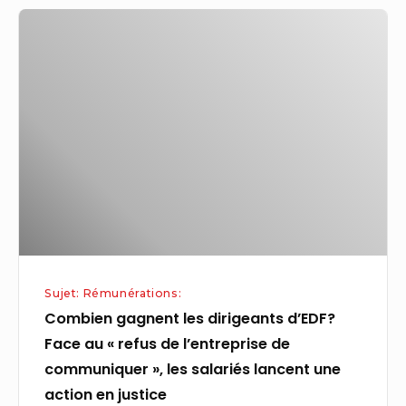
Combien
gagnent
les
dirigeants
d’EDF?
Face
au
« refus
de
l’entreprise
de
Sujet: Rémunérations:
communiquer »,
Combien gagnent les dirigeants d’EDF?
les
Face au « refus de l’entreprise de
salariés
communiquer », les salariés lancent une
lancent
action en justice
une