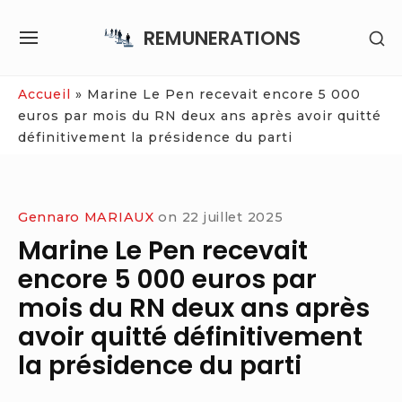
Skip
REMUNERATIONS
SH
to
SITE
SE
content
NAVIGATION
SI
Site Navigation
Accueil
»
Marine Le Pen recevait encore 5 000
euros par mois du RN deux ans après avoir quitté
définitivement la présidence du parti
Gennaro MARIAUX
on
22 juillet 2025
Marine Le Pen recevait
encore 5 000 euros par
mois du RN deux ans après
avoir quitté définitivement
la présidence du parti