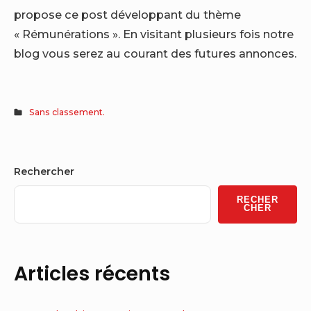
propose ce post développant du thème
« Rémunérations ». En visitant plusieurs fois notre
blog vous serez au courant des futures annonces.
Sans classement.
Sidebar
Rechercher
Widget
RECHER
Area
CHER
Articles récents