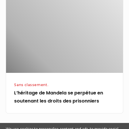
de
»
Mandela
:
se
l’avertissement
perpétue
audacieux
en
de
soutenant
Homan
les
déclenche
droits
la
des
controverse
prisonniers
Sans classement.
L’héritage de Mandela se perpétue en
soutenant les droits des prisonniers
We use cookies to personalise content and ads, to provide social