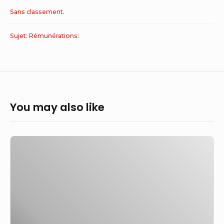
Sans classement.
Sujet: Rémunérations:
You may also like
NSF
reclasse
des
centaines
de
travailleurs