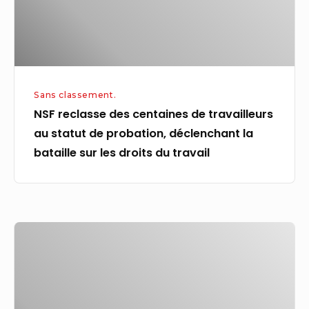
au
statut
de
probation,
déclenchant
Sans classement.
la
NSF reclasse des centaines de travailleurs
bataille
au statut de probation, déclenchant la
sur
bataille sur les droits du travail
les
droits
du
travail
Le
tsar
des
frontières
de