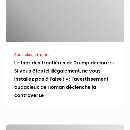
Trump
déclare
:
«
Si
vous
Sans classement.
êtes
Le tsar des frontières de Trump déclare : «
ici
Si vous êtes ici illégalement, ne vous
illégalement,
installez pas à l’aise ! » : l’avertissement
ne
audacieux de Homan déclenche la
vous
controverse
installez
pas
à
l’aise
L’héritage
!