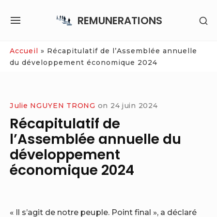
Skip
REMUNERATIONS
SH
to
SITE
SE
content
NAVIGATION
SI
Site Navigation
Accueil
»
Récapitulatif de l’Assemblée annuelle
du développement économique 2024
Julie NGUYEN TRONG
on
24 juin 2024
Récapitulatif de
l’Assemblée annuelle du
développement
économique 2024
« Il s’agit de notre peuple. Point final », a déclaré