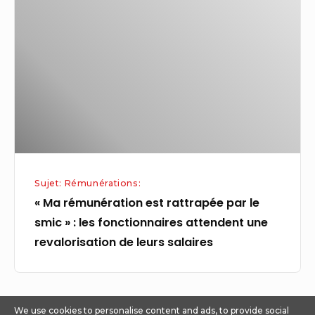
est
rattrapée
par
le
smic »
:
les
fonctionnaires
attendent
Sujet: Rémunérations:
une
« Ma rémunération est rattrapée par le
revalorisation
smic » : les fonctionnaires attendent une
de
revalorisation de leurs salaires
leurs
salaires
We use cookies to personalise content and ads, to provide social