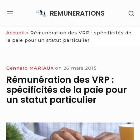
Skip
REMUNERATIONS
SH
to
SITE
SE
content
NAVIGATION
SI
Site Navigation
Accueil
»
Rémunération des VRP : spécificités de
la paie pour un statut particulier
Gennaro MARIAUX
on
26 mars 2015
Rémunération des VRP :
spécificités de la paie pour
un statut particulier