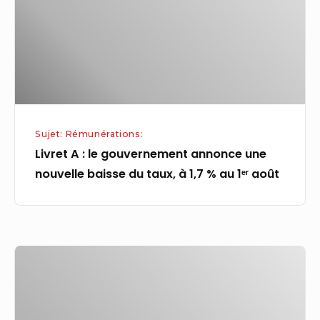
annonce
une
nouvelle
baisse
du
taux,
Sujet: Rémunérations:
à
Livret A : le gouvernement annonce une
1,7
nouvelle baisse du taux, à 1,7 % au 1ᵉʳ août
%
au
1ᵉʳ
août
Baillie
Gifford,
actionnaire
de