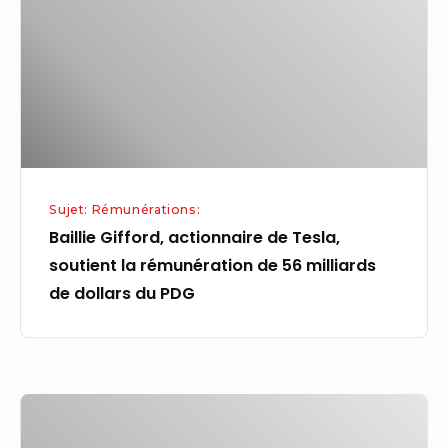
Tesla,
soutient
la
rémunération
de
56
milliards
Sujet: Rémunérations:
de
Baillie Gifford, actionnaire de Tesla,
dollars
soutient la rémunération de 56 milliards
du
de dollars du PDG
PDG
« Ma
rémunération