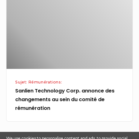
Corp.
annonce
des
changements
au
sein
du
comité
de
Sujet: Rémunérations:
rémunération
Sanlien Technology Corp. annonce des
changements au sein du comité de
rémunération
We use cookies to personalise content and ads, to provide social