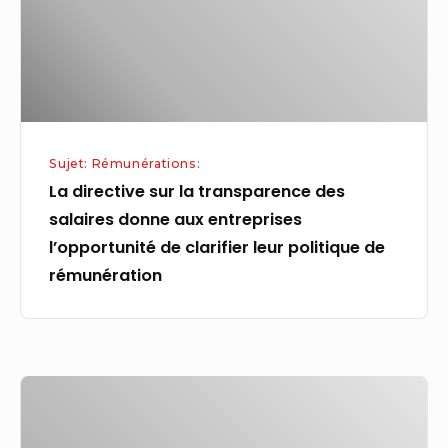
des
salaires
donne
aux
entreprises
l’opportunité
Sujet: Rémunérations:
de
La directive sur la transparence des
clarifier
salaires donne aux entreprises
leur
l’opportunité de clarifier leur politique de
politique
rémunération
de
rémunération
Les
profs
sont-