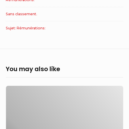
Sans classement.
Sujet: Rémunérations:
You may also like
La
directive
sur
la
transparence