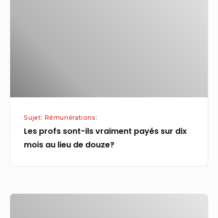
ils
vraiment
payés
sur
dix
mois
au
lieu
Sujet: Rémunérations:
de
Les profs sont-ils vraiment payés sur dix
douze?
mois au lieu de douze?
Sanlien
Technology