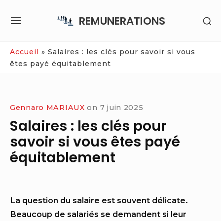
Skip
REMUNERATIONS
SH
to
SITE
SE
content
NAVIGATION
SI
Site Navigation
Accueil
»
Salaires : les clés pour savoir si vous
êtes payé équitablement
Gennaro MARIAUX
on
7 juin 2025
Salaires : les clés pour
savoir si vous êtes payé
équitablement
La question du salaire est souvent délicate.
Beaucoup de salariés se demandent si leur