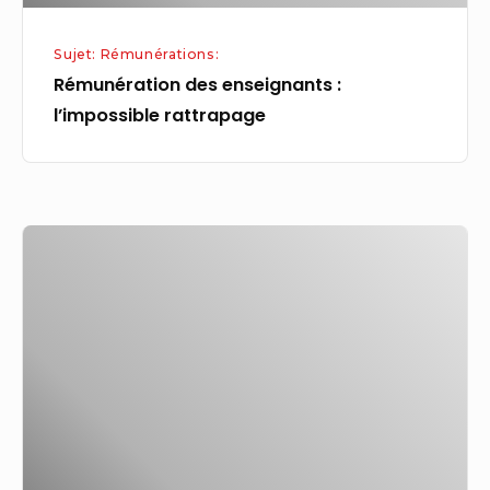
Sujet: Rémunérations:
Rémunération des enseignants :
l’impossible rattrapage
X
:
les
effets
pervers
de
la
monétisation
sur