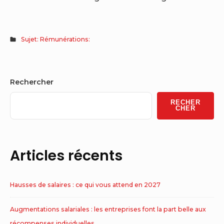
Sujet: Rémunérations:
Sidebar
Rechercher
Widget
RECHER
Area
CHER
Articles récents
Hausses de salaires : ce qui vous attend en 2027
Augmentations salariales : les entreprises font la part belle aux
récompenses individuelles