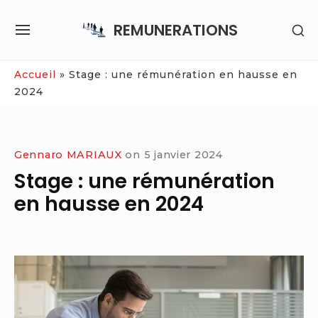
Skip
REMUNERATIONS
SH
to
SITE
SE
content
NAVIGATION
SI
Site Navigation
Accueil
»
Stage : une rémunération en hausse en
2024
Gennaro MARIAUX
on
5 janvier 2024
Stage : une rémunération
en hausse en 2024