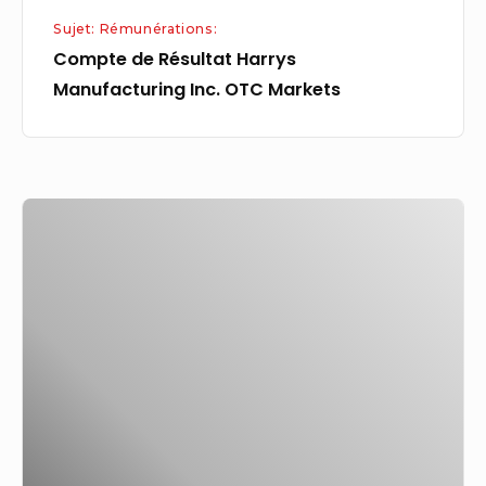
Sujet: Rémunérations:
Compte de Résultat Harrys
Manufacturing Inc. OTC Markets
Rémunération
des
enseignants
:
l’impossible
rattrapage