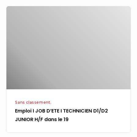
Emploi
I
JOB
D’ETE
I
TECHNICIEN
D1/D2
JUNIOR
H/F
dans
le
Sans classement.
19
Emploi I JOB D’ETE I TECHNICIEN D1/D2
JUNIOR H/F dans le 19