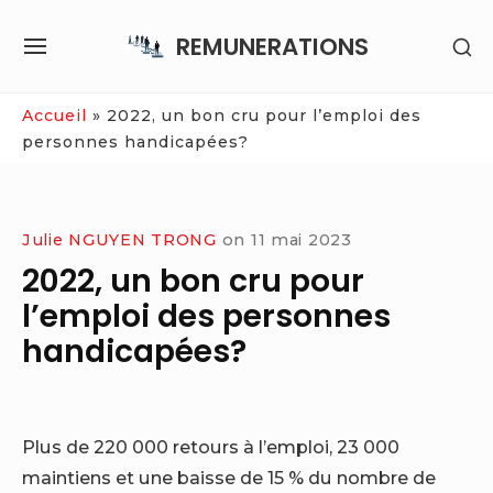
Skip
REMUNERATIONS
SH
to
SITE
SE
content
NAVIGATION
SI
Site Navigation
Accueil
»
2022, un bon cru pour l’emploi des
personnes handicapées?
Julie NGUYEN TRONG
on
11 mai 2023
2022, un bon cru pour
l’emploi des personnes
handicapées?
Plus de 220 000 retours à l’emploi, 23 000
maintiens et une baisse de 15 % du nombre de