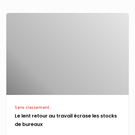
Le
lent
retour
au
travail
écrase
les
stocks
de
bureaux
Sans classement.
Le lent retour au travail écrase les stocks
de bureaux