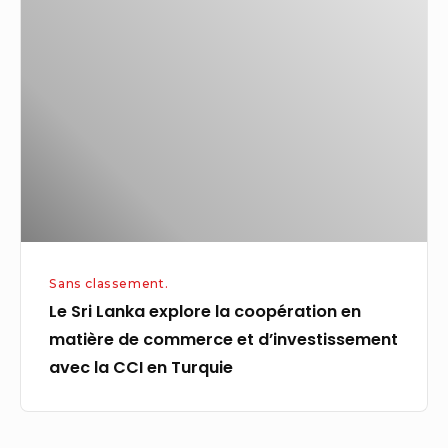
Sri
Lanka
explore
la
coopération
en
matière
de
commerce
et
Sans classement.
d’investissement
Le Sri Lanka explore la coopération en
avec
matière de commerce et d’investissement
la
avec la CCI en Turquie
CCI
en
Turquie