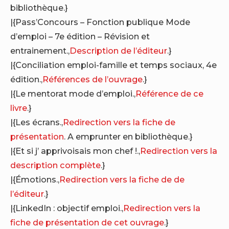
bibliothèque.}
|{Pass’Concours – Fonction publique Mode
d’emploi – 7e édition – Révision et
entrainement.,
Description de l’éditeur
.}
|{Conciliation emploi-famille et temps sociaux, 4e
édition.,
Références de l’ouvrage
.}
|{Le mentorat mode d’emploi.,
Référence de ce
livre
.}
|{Les écrans.,
Redirection vers la fiche de
présentation
. A emprunter en bibliothèque.}
|{Et si j’ apprivoisais mon chef !.,
Redirection vers la
description complète
.}
|{Émotions.,
Redirection vers la fiche de de
l’éditeur
.}
|{LinkedIn : objectif emploi.,
Redirection vers la
fiche de présentation de cet ouvrage
.}