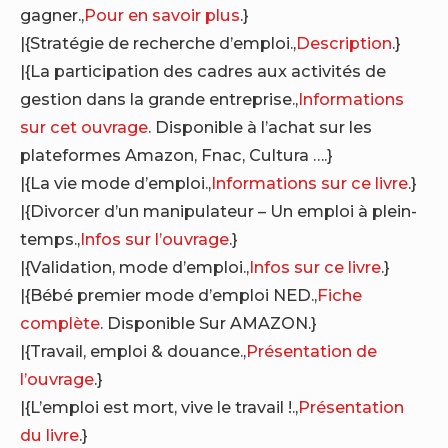
gagner.,
Pour en savoir plus
.}
|{Stratégie de recherche d’emploi.,
Description
.}
|{La participation des cadres aux activités de
gestion dans la grande entreprise.,
Informations
sur cet ouvrage
. Disponible à l’achat sur les
plateformes Amazon, Fnac, Cultura ….}
|{La vie mode d’emploi.,
Informations sur ce livre
.}
|{Divorcer d’un manipulateur – Un emploi à plein-
temps.,
Infos sur l’ouvrage
.}
|{Validation, mode d’emploi.,
Infos sur ce livre
.}
|{Bébé premier mode d’emploi NED.,
Fiche
complète
. Disponible Sur AMAZON.}
|{Travail, emploi & douance.,
Présentation de
l’ouvrage
.}
|{L’emploi est mort, vive le travail !.,
Présentation
du livre
.}