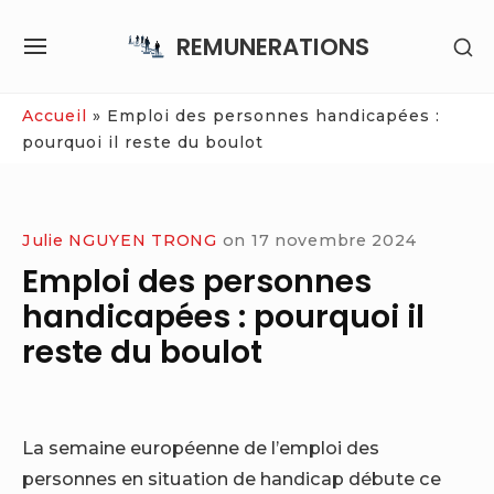
Skip
REMUNERATIONS
SH
to
SITE
SE
content
NAVIGATION
SI
Site Navigation
Accueil
»
Emploi des personnes handicapées :
pourquoi il reste du boulot
Julie NGUYEN TRONG
on
17 novembre 2024
Emploi des personnes
handicapées : pourquoi il
reste du boulot
La semaine européenne de l’emploi des
personnes en situation de handicap débute ce