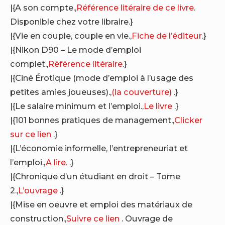
|{A son compte.,
Référence litéraire de ce livre
.
Disponible chez votre libraire.}
|{Vie en couple, couple en vie.,
Fiche de l’éditeur
.}
|{Nikon D90 – Le mode d’emploi
complet.,
Référence litéraire
.}
|{Ciné Érotique (mode d’emploi à l’usage des
petites amies joueuses).,
(la couverture)
.}
|{Le salaire minimum et l’emploi.,
Le livre
.}
|{101 bonnes pratiques de management.,
Clicker
sur ce lien
.}
|{L’économie informelle, l’entrepreneuriat et
l’emploi.,
A lire.
.}
|{Chronique d’un étudiant en droit – Tome
2.,
L’ouvrage
.}
|{Mise en oeuvre et emploi des matériaux de
construction.,
Suivre ce lien
. Ouvrage de