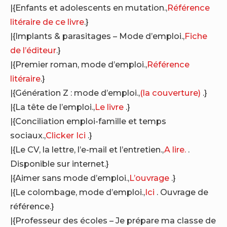
|{Enfants et adolescents en mutation.,
Référence
litéraire de ce livre
.}
|{Implants & parasitages – Mode d’emploi.,
Fiche
de l’éditeur
.}
|{Premier roman, mode d’emploi.,
Référence
litéraire
.}
|{Génération Z : mode d’emploi.,
(la couverture)
.}
|{La tête de l’emploi.,
Le livre
.}
|{Conciliation emploi-famille et temps
sociaux.,
Clicker Ici
.}
|{Le CV, la lettre, l’e-mail et l’entretien.,
A lire.
.
Disponible sur internet.}
|{Aimer sans mode d’emploi.,
L’ouvrage
.}
|{Le colombage, mode d’emploi.,
Ici
. Ouvrage de
référence.}
|{Professeur des écoles – Je prépare ma classe de