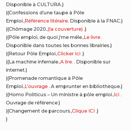
Disponible à CULTURA.}
|{Confessions d’une taupe à Pôle
Emploi.,
Référence litéraire
. Disponible à la FNAC.}
|{Chômage 2020.,
(la couverture)
.}
|{Pôle emploi, de quoi j’me mêle.,
Le livre
.
Disponible dans toutes les bonnes librairies.}
|{Retour Pôle Emploi.,
Clicker Ici
.}
|{La machine infernale.,
A lire.
. Disponible sur
internet.}
|{Promenade romantique à Pôle
Emploi.,
L’ouvrage
. A emprunter en bibliothèque.}
|{Homo Politicus – Un ministre à pôle emploi.,
Ici
.
Ouvrage de référence.}
|{Changement de parcours.,
Clique ICI
.}
}