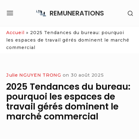
Skip
REMUNERATIONS
SH
to
SITE
SE
content
NAVIGATION
SI
Site Navigation
Accueil
»
2025 Tendances du bureau: pourquoi
les espaces de travail gérés dominent le marché
commercial
Julie NGUYEN TRONG
on
30 août 2025
2025 Tendances du bureau:
pourquoi les espaces de
travail gérés dominent le
marché commercial