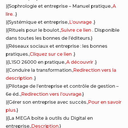
|{Sophrologie et entreprise – Manuel pratique.,
A
lire.
.}
|{Systémique et entreprise.,
L’ouvrage
.}
|{Rituels pour le boulot.,
Suivre ce lien
. Disponible
dans toutes les bonnes de l’éditeurs.}
|{Réseaux sociaux et entreprise : les bonnes
pratiques.,
Cliquez sur ce lien
.}
|{L’ISO 26000 en pratique.,
A découvrir
.}
|{Conduire la transformation.,
Redirection vers la
description
.}
|{Pilotage de l’entreprise et contrôle de gestion –
6e éd..,
Redirection vers l’ouvrage
.}
|{Gérer son entreprise avec succès.,
Pour en savoir
plus
.}
|{La MEGA boîte à outils du Digital en
entreprise.,
Description
.}