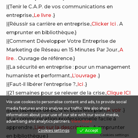
|{Tenir le C.A.P. de vos communications en
entreprise.,
Le livre
.}
|{Réussir sa carrière en entreprise.,
Clicker Ici
. A
emprunter en bibliothèque.}
|{Comment Développer Votre Entreprise de
Marketing de Réseau en 15 Minutes Par Jour.,
A
lire.
. Ouvrage de référence.}
|{La sécurité en entreprise : pour un management
humaniste et performant.,
L’ouvrage
.}
|{Faut-il libérer l’entreprise ?.,
Ici
.}
|{21 semaines pour se relever de la crise.,
Clique ICI
.}
We use cookies to personalise content and ads, to provide social
media features and to analyse our traffic. We also share
|{Les tableaux de bord et business plan.,
A voir
.}
information about your use of our site with our social media,
|{La communication professionnelle facile à
advertising and analytics partners.
View more
apprendre.,
Lien sur la description
. A emprunter
Cookies settings
Accept
Cookies settings
en bibliothèque.}