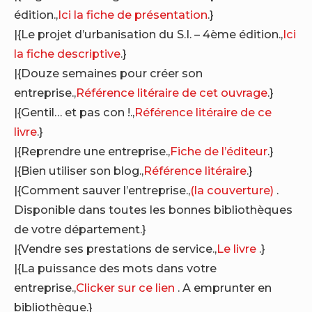
édition.,
Ici la fiche de présentation
.}
|{Le projet d’urbanisation du S.I. – 4ème édition.,
Ici
la fiche descriptive
.}
|{Douze semaines pour créer son
entreprise.,
Référence litéraire de cet ouvrage
.}
|{Gentil… et pas con !.,
Référence litéraire de ce
livre
.}
|{Reprendre une entreprise.,
Fiche de l’éditeur
.}
|{Bien utiliser son blog.,
Référence litéraire
.}
|{Comment sauver l’entreprise.,
(la couverture)
.
Disponible dans toutes les bonnes bibliothèques
de votre département.}
|{Vendre ses prestations de service.,
Le livre
.}
|{La puissance des mots dans votre
entreprise.,
Clicker sur ce lien
. A emprunter en
bibliothèque.}