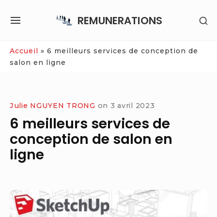
Skip
REMUNERATIONS
SH
to
SITE
SE
content
NAVIGATION
SI
Site Navigation
Accueil
»
6 meilleurs services de conception de
salon en ligne
Julie NGUYEN TRONG
on
3 avril 2023
6 meilleurs services de
conception de salon en
ligne