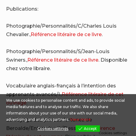
Publications:
Photographie/Personnalités/C/Charles Louis
Chevalier.,
Référence litéraire de ce livre
.
Photographie/Personnalités/S/Jean-Louis
Swiners.,
Référence litéraire de ce livre
. Disponible
chez votre libraire.
Vocabulaire anglais-français à l’intention des
apprenants avancés/I.,
Référence litéraire de cet
We use cookies to personalise content and ads, to provide social
ouvrage
.
media features and to analyse our traffic. We also share
information about your use of our site with our social media,
Le Voyage des princes fortunez de
advertising and analytics partners.
View more
Beroalde/Entreprise III/Dessein II.,
Référence
Cookies settings
Accept
Cookies settings