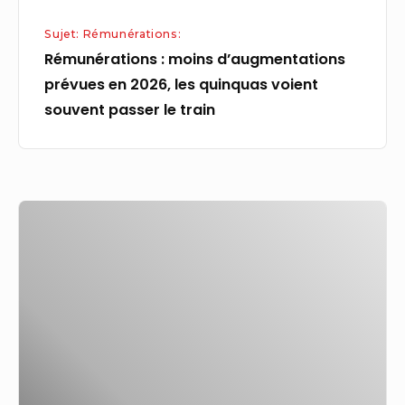
souvent
Sujet: Rémunérations:
passer
Rémunérations : moins d’augmentations
le
prévues en 2026, les quinquas voient
train
souvent passer le train
Rémunération
pour
copie
privée
:
les
artistes
chargent