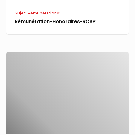
Sujet: Rémunérations:
Rémunération-Honoraires-ROSP
Rémunérations
:
moins
d’augmentations
prévues
en
2026,
les
quinquas
voient