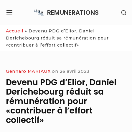
Skip
REMUNERATIONS
SH
to
SITE
SE
content
NAVIGATION
SI
Site Navigation
Accueil
»
Devenu PDG d’Elior, Daniel
Derichebourg réduit sa rémunération pour
«contribuer à l’effort collectif»
Gennaro MARIAUX
on
26 avril 2023
Devenu PDG d’Elior, Daniel
Derichebourg réduit sa
rémunération pour
«contribuer à l’effort
collectif»