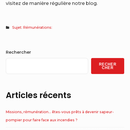
visitez de manière régulière notre blog.
Sujet: Rémunérations:
Sidebar
Rechercher
Widget
RECHER
Area
CHER
Articles récents
Missions, rémunération… êtes-vous prêts à devenir sapeur-
pompier pour faire face aux incendies ?