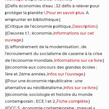
|{Défis économies d’eau ; 32 défis à relever pour
protéger la planète !.,
Pour en savoir plus
. A
emprunter en bibliothèque.}
|{Critique de l’économie politique.,
Description
.}
|{Oeuvres t.1 ; économie.,
Informations sur cet
ouvrage
.}
|{L’effondrement de la modernisation ; de
l’écroulement du socialisme de caserne à la crise
de l’économie mondiale.,
Informations sur ce livre
.}
|{économie aux concours des grandes écoles :
1ère et 2ème années.,
Infos sur l’ouvrage
.}
|{Pour une économie républicaine : une
alternative au néolibéralisme.,
Infos sur ce livre
.}
|{économie, sociologie et histoire du monde
contemporain ; ECE 1 et 2.,
Fiche complète
.}
|{DCG 5 : économie contemporaine ; manuel +