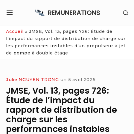
Skip
REMUNERATIONS
SH
to
SITE
SE
content
NAVIGATION
SI
Site Navigation
Accueil
»
JMSE, Vol. 13, pages 726: Étude de
l’impact du rapport de distribution de charge sur
les performances instables d’un propulseur à jet
de pompe à double étage
Julie NGUYEN TRONG
on
5 avril 2025
JMSE, Vol. 13, pages 726:
Étude de l’impact du
rapport de distribution de
charge sur les
performances instables