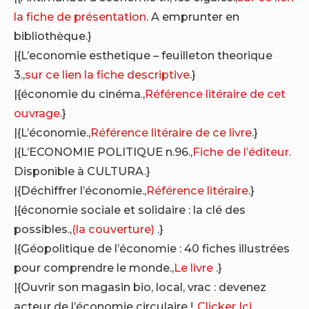
la fiche de présentation
. A emprunter en
bibliothèque.}
|{L’economie esthetique – feuilleton theorique
3.,
sur ce lien la fiche descriptive
.}
|{économie du cinéma.,
Référence litéraire de cet
ouvrage
.}
|{L’économie.,
Référence litéraire de ce livre
.}
|{L’ECONOMIE POLITIQUE n.96.,
Fiche de l’éditeur
.
Disponible à CULTURA.}
|{Déchiffrer l’économie.,
Référence litéraire
.}
|{économie sociale et solidaire : la clé des
possibles.,
(la couverture)
.}
|{Géopolitique de l’économie : 40 fiches illustrées
pour comprendre le monde.,
Le livre
.}
|{Ouvrir son magasin bio, local, vrac : devenez
acteur de l’économie circulaire !.,
Clicker Ici
.