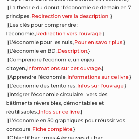
|{La theorie du donut : l’économie de demain en 7
principes.,
Redirection vers la description
.}
|{Les clés pour comprendre :
l’économie.,
Redirection vers l’ouvrage
.}
|{L’économie pour les nuls.,
Pour en savoir plus
.}
|{L’économie en BD.,
Description
.}
|{Comprendre l’économie, un enjeu
citoyen.,
Informations sur cet ouvrage
.}
|{Apprendre l’économie.,
Informations sur ce livre
.}
|{L’économie des territoires.,
Infos sur l’ouvrage
.}
|{Intégrer l’économie circulaire : vers des
bâtiments réversibles, démontables et
réutilisables.,
Infos sur ce livre
.}
|{L’économie en 50 graphiques pour réussir vos
concours.,
Fiche complète
.}
|{Objectif bac : mes 4 épreuves du bac,