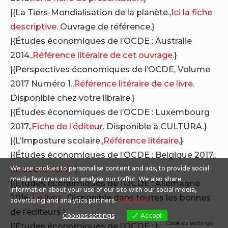
|{La Tiers-Mondialisation de la planète.,
Ici la fiche
descriptive
. Ouvrage de référence.}
|{Études économiques de l’OCDE : Australie
2014.,
Référence litéraire de cet ouvrage
.}
|{Perspectives économiques de l’OCDE, Volume
2017 Numéro 1.,
Référence litéraire de ce livre
.
Disponible chez votre libraire.}
|{Études économiques de l’OCDE : Luxembourg
2017.,
Fiche de l’éditeur
. Disponible à CULTURA.}
|{L’Imposture scolaire.,
Référence litéraire
.}
|{Études économiques de l’OCDE : Belgique 2017.,
(la couverture)
.}
We use cookies to personalise content and ads, to provide social
media features and to analyse our traffic. We also share
|{Études économiques de l’OCDE : Allemagne
information about your use of our site with our social media,
2016.,
Le livre
. Disponible dans toutes les bonnes
advertising and analytics partners.
View more
de l’éditeurs.}
Cookies settings
Accept
Cookies settings
|{Études économiques de l’OCDE : Union