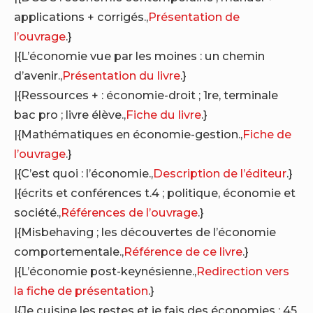
applications + corrigés.,
Présentation de
l’ouvrage
.}
|{L’économie vue par les moines : un chemin
d’avenir.,
Présentation du livre
.}
|{Ressources + : économie-droit ; 1re, terminale
bac pro ; livre élève.,
Fiche du livre
.}
|{Mathématiques en économie-gestion.,
Fiche de
l’ouvrage
.}
|{C’est quoi : l’économie.,
Description de l’éditeur
.}
|{écrits et conférences t.4 ; politique, économie et
société.,
Références de l’ouvrage
.}
|{Misbehaving ; les découvertes de l’économie
comportementale.,
Référence de ce livre
.}
|{L’économie post-keynésienne.,
Redirection vers
la fiche de présentation
.}
|{Je cuisine les restes et je fais des économies ; 45