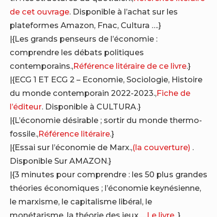
de cet ouvrage
. Disponible à l’achat sur les
plateformes Amazon, Fnac, Cultura ….}
|{Les grands penseurs de l’économie :
comprendre les débats politiques
contemporains.,
Référence litéraire de ce livre
.}
|{ECG 1 ET ECG 2 – Economie, Sociologie, Histoire
du monde contemporain 2022-2023.,
Fiche de
l’éditeur
. Disponible à CULTURA.}
|{L’économie désirable ; sortir du monde thermo-
fossile.,
Référence litéraire
.}
|{Essai sur l’économie de Marx.,
(la couverture)
.
Disponible Sur AMAZON.}
|{3 minutes pour comprendre : les 50 plus grandes
théories économiques ; l’économie keynésienne,
le marxisme, le capitalisme libéral, le
monétarisme, la théorie des jeux….,
Le livre
.}