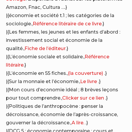
Amazon, Fnac, Cultura ….}
|{économie et société t.1 ; les catégories de la
sociologie.,
Référence litéraire de ce livre
.}
|{Les femmes, les jeunes et les enfants d’abord :
investissement social et économie de la
qualité.,
Fiche de l’éditeur
.}
|{L’économie sociale et solidaire.,
Référence
litéraire
.}
|{L’économie en 55 fiches.,
(la couverture)
.}
|{Sur la monnaie et l’économie.,
Le livre
.}
|{Mon cours d’economie idéal ; 8 brèves leçons
pour tout comprendre.,
Clicker sur ce lien
.}
|{Politiques de l’anthropocène : penser la
décroissance, économie de l’après-croissance,
gouverner la décroissance.,
A lire.
.}
|{DCG 5 : économie contemporaine ; cours et