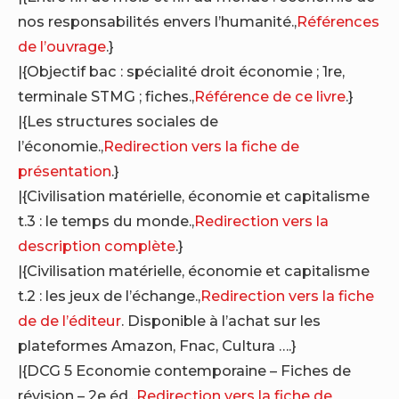
nos responsabilités envers l’humanité.,
Références
de l’ouvrage
.}
|{Objectif bac : spécialité droit économie ; 1re,
terminale STMG ; fiches.,
Référence de ce livre
.}
|{Les structures sociales de
l’économie.,
Redirection vers la fiche de
présentation
.}
|{Civilisation matérielle, économie et capitalisme
t.3 : le temps du monde.,
Redirection vers la
description complète
.}
|{Civilisation matérielle, économie et capitalisme
t.2 : les jeux de l’échange.,
Redirection vers la fiche
de de l’éditeur
. Disponible à l’achat sur les
plateformes Amazon, Fnac, Cultura ….}
|{DCG 5 Economie contemporaine – Fiches de
révision – 2e éd..,
Redirection vers la fiche de