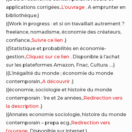
applications corrigées.,
L’ouvrage
. A emprunter en
bibliothèque.}
|{Work in progress : et si on travaillait autrement ?
freelance, nomadisme, économie des créateurs,
confiance.,
Suivre ce lien
.}
|{Statistique et probabilités en économie-
gestion.,
Cliquez sur ce lien
. Disponible à l’achat
sur les plateformes Amazon, Fnac, Cultura ….}
|{L’inégalité du monde ; économie du monde
contemporain.,
A découvrir
.}
|{économie, sociologie et histoire du monde
contemporain : 1re et 2e années.,
Redirection vers
la description
.}
|{Annales economie sociologie, histoire du monde
contemporain – prepa ecg.,
Redirection vers
l’ouvrage
. Disponible sur internet.}