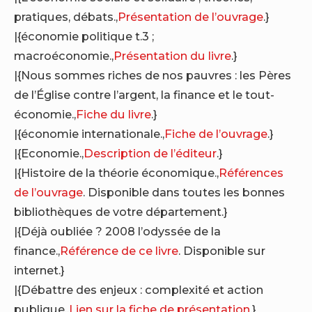
pratiques, débats.,
Présentation de l’ouvrage
.}
|{économie politique t.3 ;
macroéconomie.,
Présentation du livre
.}
|{Nous sommes riches de nos pauvres : les Pères
de l’Église contre l’argent, la finance et le tout-
économie.,
Fiche du livre
.}
|{économie internationale.,
Fiche de l’ouvrage
.}
|{Economie.,
Description de l’éditeur
.}
|{Histoire de la théorie économique.,
Références
de l’ouvrage
. Disponible dans toutes les bonnes
bibliothèques de votre département.}
|{Déjà oubliée ? 2008 l’odyssée de la
finance.,
Référence de ce livre
. Disponible sur
internet.}
|{Débattre des enjeux : complexité et action
publique.,
Lien sur la fiche de présentation
.}