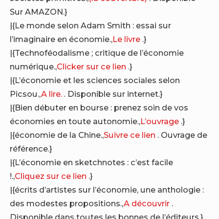
Sur AMAZON.}
|{Le monde selon Adam Smith : essai sur
l’imaginaire en économie.,
Le livre
.}
|{Technoféodalisme ; critique de l’économie
numérique.,
Clicker sur ce lien
.}
|{L’économie et les sciences sociales selon
Picsou.,
A lire.
. Disponible sur internet.}
|{Bien débuter en bourse : prenez soin de vos
économies en toute autonomie.,
L’ouvrage
.}
|{économie de la Chine.,
Suivre ce lien
. Ouvrage de
référence.}
|{L’économie en sketchnotes : c’est facile
!.,
Cliquez sur ce lien
.}
|{écrits d’artistes sur l’économie, une anthologie :
des modestes propositions.,
A découvrir
.
Disponible dans toutes les bonnes de l’éditeurs.}