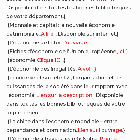
Disponible dans toutes les bonnes bibliothèques
de votre département.}
|{Monnaie et capital : la nouvelle économie
patrimoniale.,
A lire.
. Disponible sur internet.}
|{L’économie de la foi.,
L’ouvrage
.}
|{Fiches d’économie de l’Union européenne.,
Ici
.}
|{économie.,
Clique ICI
.}
|{L’économie des inégalités.,
A voir
.}
|{économie et société t.2 ; l’organisation et les
puissances de la société dans leur rapport avec
l’économie.,
Lien sur la description
. Disponible
dans toutes les bonnes bibliothèques de votre
département.}
|{La chine dans l’economie mondiale – entre
dependance et domination.,
Lien sur l’ouvrage
.}
|{L’économie a travers les prix Nobel.,
Pour en