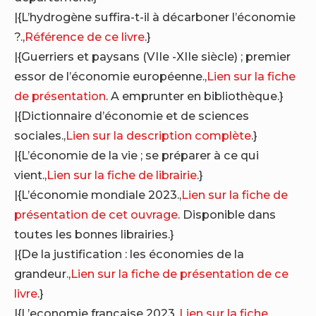
|{L’hydrogène suffira-t-il à décarboner l’économie
?.,
Référence de ce livre
.}
|{Guerriers et paysans (VIIe -XIIe siècle) ; premier
essor de l’économie européenne.,
Lien sur la fiche
de présentation
. A emprunter en bibliothèque.}
|{Dictionnaire d’économie et de sciences
sociales.,
Lien sur la description complète
.}
|{L’économie de la vie ; se préparer à ce qui
vient.,
Lien sur la fiche de librairie
.}
|{L’économie mondiale 2023.,
Lien sur la fiche de
présentation de cet ouvrage
. Disponible dans
toutes les bonnes librairies.}
|{De la justification : les économies de la
grandeur.,
Lien sur la fiche de présentation de ce
livre
.}
|{L’economie francaise 2023.,
Lien sur la fiche