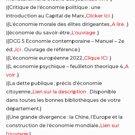
|{Critique de l’économie politique : une
introduction au Capital de Marx.,
Clicker Ici
.}
|{L’économie morale des élites dirigeantes.,
A lire.
.}
|{économie du savoir-être.,
L’ouvrage
.}
|{DCG 5 Economie contemporaine – Manuel – 2e
éd..,
Ici
. Ouvrage de référence.}
|{L’économie européenne 2022.,
Clique ICI
.}
|{L economie psychique – feuilleton theorique 4.,
A
voir
.}
|{La dette publique ; précis d’économie
citoyenne.,
Lien sur la description
. Disponible
dans toutes les bonnes bibliothèques de votre
département.}
|{Une grande divergence : la Chine, l’Europe et la
construction de l’économie mondiale.,
Lien sur
l’ouvrage
.}