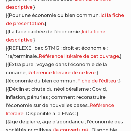
descriptive
.}
|{Pour une économie du bien commun.,
Ici la fiche
de présentation
.}
|{La face cachée de l’économie.,
Ici la fiche
descriptive
.}
|{REFLEXE : bac STMG : droit et économie :
1re/terminale.,
Référence litéraire de cet ouvrage
.}
|{Extra pure ; voyage dans l’économie de la
cocaïne.,
Référence litéraire de ce livre
.}
|{économie du bien commun.,
Fiche de l’éditeur
.}
|{Déclin et chute du néolibéralisme : Covid,
inflation, pénuries ; comment reconstruire
l’économie sur de nouvelles bases.,
Référence
litéraire
. Disponible à la FNAC.}
|{âge de pierre, âge d’abondance ; l’économie des
sociétés primitives.,
(la couverture)
. Disponible