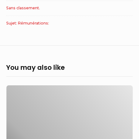
Sans classement.
Sujet: Rémunérations:
You may also like
Carrefour
:
les
actionnaires
valident
la