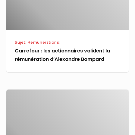
rémunération
d’Alexandre
Bompard
Sujet: Rémunérations:
Carrefour : les actionnaires valident la
rémunération d’Alexandre Bompard
La
rémunération
du
Livret
d’épargne