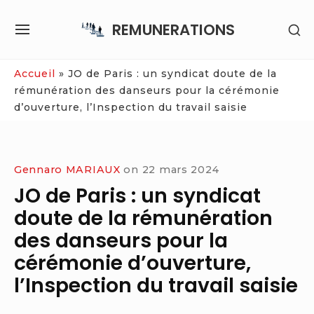
Skip
REMUNERATIONS
SH
to
SITE
SE
content
NAVIGATION
SI
Site Navigation
Accueil
»
JO de Paris : un syndicat doute de la
rémunération des danseurs pour la cérémonie
d’ouverture, l’Inspection du travail saisie
Gennaro MARIAUX
on
22 mars 2024
JO de Paris : un syndicat
doute de la rémunération
des danseurs pour la
cérémonie d’ouverture,
l’Inspection du travail saisie