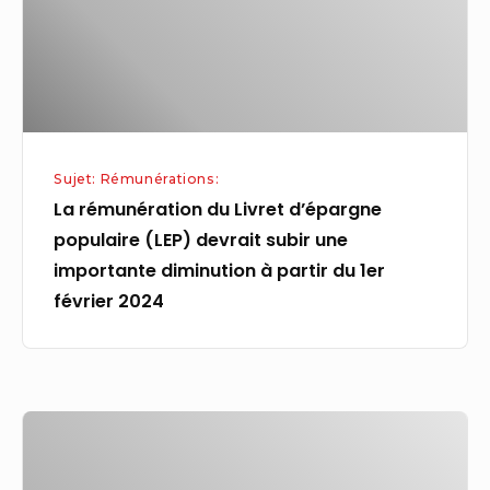
populaire
(LEP)
devrait
subir
une
importante
Sujet: Rémunérations:
diminution
La rémunération du Livret d’épargne
à
populaire (LEP) devrait subir une
partir
importante diminution à partir du 1er
du
février 2024
1er
février
2024
Rémunération
des
fonctionnaires