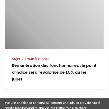
:
le
point
d’indice
sera
revalorisé
de
1,5%
Sujet: Rémunérations:
au
Rémunération des fonctionnaires : le point
1er
d’indice sera revalorisé de 1,5% au 1er
juillet
juillet
We use cookies to personalise content and ads, to provide social
media features and to analyse our traffic. We also share