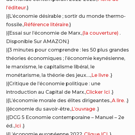
l’éditeur
.}
|{L’économie désirable ; sortir du monde thermo-
fossile.,
Référence litéraire
.}
|{Essai sur l’économie de Marx.,
(la couverture)
.
Disponible Sur AMAZON.}
|{3 minutes pour comprendre : les 50 plus grandes
théories économiques ; l’économie keynésienne,
le marxisme, le capitalisme libéral, le
monétarisme, la théorie des jeux….,
Le livre
.}
|{Critique de l’économie politique : une
introduction au Capital de Marx.,
Clicker Ici
.}
|{L’économie morale des élites dirigeantes.,
A lire.
.}
|{économie du savoir-être.,
L’ouvrage
.}
|{DCG 5 Economie contemporaine – Manuel – 2e
éd..,
Ici
.}
|{L’économie européenne 2022.,
Clique ICI
.}