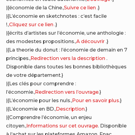
|{économie de la Chine.,
Suivre ce lien
.}
|{L’économie en sketchnotes : c’est facile
!.,
Cliquez sur ce lien
.}
|{écrits d’artistes sur l’économie, une anthologie :
des modestes propositions.,
A découvrir
.}
|{La theorie du donut : l’économie de demain en 7
principes.,
Redirection vers la description
.
Disponible dans toutes les bonnes bibliothèques
de votre département.}
|{Les clés pour comprendre :
l’économie.,
Redirection vers l’ouvrage
.}
|{L’économie pour les nuls.,
Pour en savoir plus
.}
|{L’économie en BD.,
Description
.}
|{Comprendre l’économie, un enjeu
citoyen.,
Informations sur cet ouvrage
. Disponible
à l’achat sur les plateformes Amazon, Fnac,