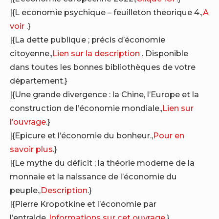
|{L economie psychique – feuilleton theorique 4.,
A
voir
.}
|{La dette publique ; précis d’économie
citoyenne.,
Lien sur la description
. Disponible
dans toutes les bonnes bibliothèques de votre
département.}
|{Une grande divergence : la Chine, l’Europe et la
construction de l’économie mondiale.,
Lien sur
l’ouvrage
.}
|{Epicure et l’économie du bonheur.,
Pour en
savoir plus
.}
|{Le mythe du déficit ; la théorie moderne de la
monnaie et la naissance de l’économie du
peuple.,
Description
.}
|{Pierre Kropotkine et l’économie par
l’entraide.,
Informations sur cet ouvrage
.}