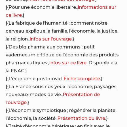
|{Pour une économie libertaire.,
Informations sur
ce livre
.}
|{La fabrique de l’humanité : comment notre
cerveau explique la famille, l’économie, la justice,
la religion.,
Infos sur l’ouvrage
.}
|{Des big pharma aux communs : petit
vademecum critique de l’économie des produits
pharmaceutiques.,
Infos sur ce livre
. Disponible à
la FNAC.}
|{L’économie post-covid.,
Fiche complète
.}
|{La France sous nos yeux : économie, paysages,
nouveaux modes de vie.,
Présentation de
l’ouvrage
.}
|{L’économie symbiotique ; régénérer la planète,
l’économie, la société.,
Présentation du livre
.}
|{Traité d’économie hérétique ; en finir avec le