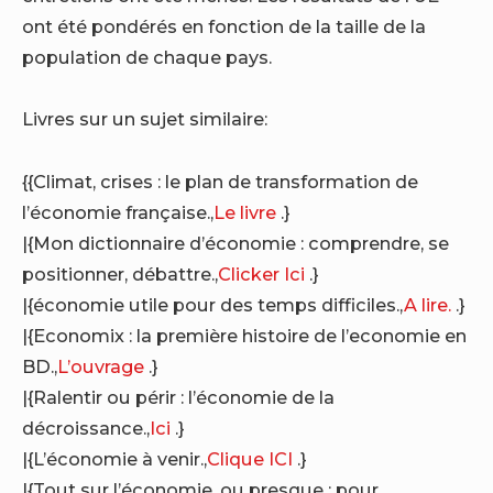
ont été pondérés en fonction de la taille de la
population de chaque pays.
Livres sur un sujet similaire:
{{Climat, crises : le plan de transformation de
l’économie française.,
Le livre
.}
|{Mon dictionnaire d’économie : comprendre, se
positionner, débattre.,
Clicker Ici
.}
|{économie utile pour des temps difficiles.,
A lire.
.}
|{Economix : la première histoire de l’economie en
BD.,
L’ouvrage
.}
|{Ralentir ou périr : l’économie de la
décroissance.,
Ici
.}
|{L’économie à venir.,
Clique ICI
.}
|{Tout sur l’économie, ou presque : pour