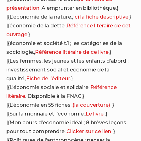
présentation
. A emprunter en bibliothèque.}
|{L’économie de la nature.,
Ici la fiche descriptive
.}
|{économie de la dette.,
Référence litéraire de cet
ouvrage
.}
|{économie et société t.1 ; les catégories de la
sociologie.,
Référence litéraire de ce livre
.}
|{Les femmes, les jeunes et les enfants d’abord :
investissement social et économie de la
qualité.,
Fiche de l’éditeur
.}
|{L’économie sociale et solidaire.,
Référence
litéraire
. Disponible à la FNAC.}
|{L’économie en 55 fiches.,
(la couverture)
.}
|{Sur la monnaie et l’économie.,
Le livre
.}
|{Mon cours d’economie idéal ; 8 brèves leçons
pour tout comprendre.,
Clicker sur ce lien
.}
|{Politiques de l’anthropocène : penser la