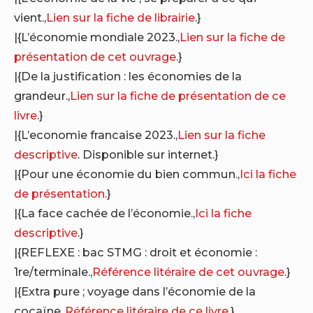
vient.,
Lien sur la fiche de librairie
.}
|{L’économie mondiale 2023.,
Lien sur la fiche de
présentation de cet ouvrage
.}
|{De la justification : les économies de la
grandeur.,
Lien sur la fiche de présentation de ce
livre
.}
|{L’economie francaise 2023.,
Lien sur la fiche
descriptive
. Disponible sur internet.}
|{Pour une économie du bien commun.,
Ici la fiche
de présentation
.}
|{La face cachée de l’économie.,
Ici la fiche
descriptive
.}
|{REFLEXE : bac STMG : droit et économie :
1re/terminale.,
Référence litéraire de cet ouvrage
.}
|{Extra pure ; voyage dans l’économie de la
cocaïne.,
Référence litéraire de ce livre
.}