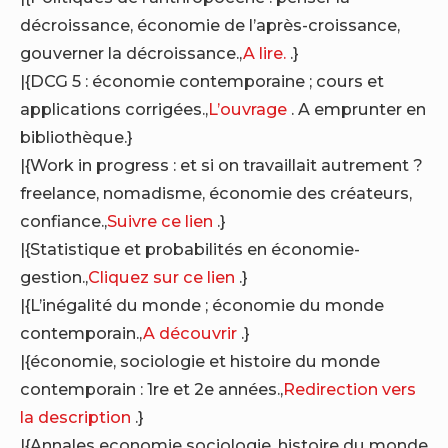
décroissance, économie de l’après-croissance,
gouverner la décroissance.,
A lire.
.}
|{DCG 5 : économie contemporaine ; cours et
applications corrigées.,
L’ouvrage
. A emprunter en
bibliothèque.}
|{Work in progress : et si on travaillait autrement ?
freelance, nomadisme, économie des créateurs,
confiance.,
Suivre ce lien
.}
|{Statistique et probabilités en économie-
gestion.,
Cliquez sur ce lien
.}
|{L’inégalité du monde ; économie du monde
contemporain.,
A découvrir
.}
|{économie, sociologie et histoire du monde
contemporain : 1re et 2e années.,
Redirection vers
la description
.}
|{Annales economie sociologie, histoire du monde