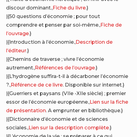
discour dominant.,
Fiche du livre
.}
|{50 questions d’économie ; pour tout
comprendre et penser par soi-même.,
Fiche de
l’ouvrage
.}
|{Introduction à l’économie.,
Description de
l’éditeur
.}
|{Chemins de traverse ; vivre l’économie
autrement.,
Références de l’ouvrage
.}
|{L’hydrogène suffira-t-il à décarboner l’économie
?.,
Référence de ce livre
. Disponible sur internet.}
|{Guerriers et paysans (VIIe -XIIe siècle) ; premier
essor de l’économie européenne.,
Lien sur la fiche
de présentation
. A emprunter en bibliothèque.}
|{Dictionnaire d’économie et de sciences
sociales.,
Lien sur la description complète
.}
|{L’économie de la vie ; se préparer à ce qui