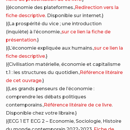
|{économie des plateformes.,
Redirection vers la
fiche descriptive
. Disponible sur internet.}
|{La prospérité du vice ; une introduction
(inquiète) à l’économie.,
sur ce lien la fiche de
présentation
.}
|{L’économie expliquée aux humains.,
sur ce lien la
fiche descriptive
.}
|{Civilisation matérielle, économie et capitalisme
t.1 : les structures du quotidien.,
Référence litéraire
de cet ouvrage
.}
|{Les grands penseurs de l’économie :
comprendre les débats politiques
contemporains.,
Référence litéraire de ce livre
.
Disponible chez votre libraire.}
|{ECG 1 ET ECG 2 – Economie, Sociologie, Histoire
du monde contemporain 2022-2023.,
Fiche de