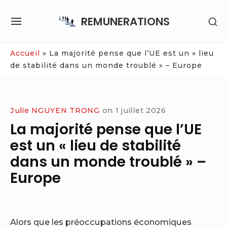
Skip
REMUNERATIONS
SH
to
SITE
SE
content
NAVIGATION
SI
Site Navigation
Accueil
»
La majorité pense que l’UE est un « lieu
de stabilité dans un monde troublé » – Europe
Julie NGUYEN TRONG
on
1 juillet 2026
La majorité pense que l’UE
est un « lieu de stabilité
dans un monde troublé » –
Europe
Alors que les préoccupations économiques