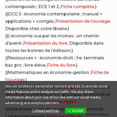
contemporain ; ECE 1 et 2.,
Fiche complète
.}
|{DCG 5 : économie contemporaine ; manuel +
applications + corrigés.,
Présentation de l’ouvrage
.
Disponible chez votre libraire.}
|{L’économie vue par les moines : un chemin
d’avenir.,
Présentation du livre
. Disponible dans
toutes les bonnes de l’éditeurs.}
|{Ressources + : économie-droit ; 1re, terminale
bac pro ; livre élève.,
Fiche du livre
.}
|{Mathématiques en économie-gestion.,
Fiche de
l’ouvrage
.}
|{C’est quoi : l’économie.,
Description de l’éditeur
.}
We use cookies to personalise content and ads, to provide social
media features and to analyse our traffic. We also share
|{écrits et conférences t.4 ; politique, économie et
information about your use of our site with our social media,
société.,
Références de l’ouvrage
.}
advertising and analytics partners.
View more
|{Misbehaving ; les découvertes de l’économie
Cookies settings
Accept
Cookies settings
comportementale.,
Référence de ce livre
.