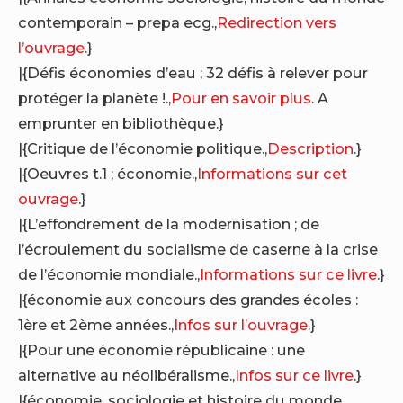
contemporain – prepa ecg.,
Redirection vers
l’ouvrage
.}
|{Défis économies d’eau ; 32 défis à relever pour
protéger la planète !.,
Pour en savoir plus
. A
emprunter en bibliothèque.}
|{Critique de l’économie politique.,
Description
.}
|{Oeuvres t.1 ; économie.,
Informations sur cet
ouvrage
.}
|{L’effondrement de la modernisation ; de
l’écroulement du socialisme de caserne à la crise
de l’économie mondiale.,
Informations sur ce livre
.}
|{économie aux concours des grandes écoles :
1ère et 2ème années.,
Infos sur l’ouvrage
.}
|{Pour une économie républicaine : une
alternative au néolibéralisme.,
Infos sur ce livre
.}
|{économie, sociologie et histoire du monde