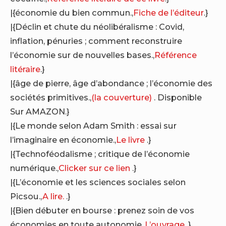
|{économie du bien commun.,
Fiche de l’éditeur
.}
|{Déclin et chute du néolibéralisme : Covid,
inflation, pénuries ; comment reconstruire
l’économie sur de nouvelles bases.,
Référence
litéraire
.}
|{âge de pierre, âge d’abondance ; l’économie des
sociétés primitives.,
(la couverture)
. Disponible
Sur AMAZON.}
|{Le monde selon Adam Smith : essai sur
l’imaginaire en économie.,
Le livre
.}
|{Technoféodalisme ; critique de l’économie
numérique.,
Clicker sur ce lien
.}
|{L’économie et les sciences sociales selon
Picsou.,
A lire.
.}
|{Bien débuter en bourse : prenez soin de vos
économies en toute autonomie.,
L’ouvrage
.}