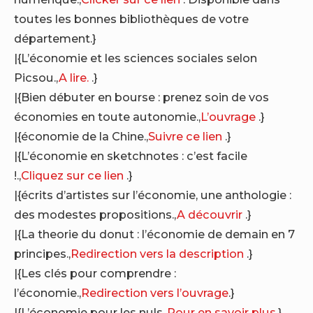
toutes les bonnes bibliothèques de votre
département.}
|{L’économie et les sciences sociales selon
Picsou.,
A lire.
.}
|{Bien débuter en bourse : prenez soin de vos
économies en toute autonomie.,
L’ouvrage
.}
|{économie de la Chine.,
Suivre ce lien
.}
|{L’économie en sketchnotes : c’est facile
!.,
Cliquez sur ce lien
.}
|{écrits d’artistes sur l’économie, une anthologie :
des modestes propositions.,
A découvrir
.}
|{La theorie du donut : l’économie de demain en 7
principes.,
Redirection vers la description
.}
|{Les clés pour comprendre :
l’économie.,
Redirection vers l’ouvrage
.}
|{L’économie pour les nuls.,
Pour en savoir plus
.}