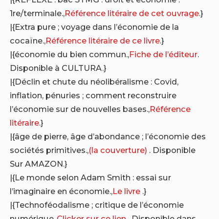
1re/terminale.,
Référence litéraire de cet ouvrage
.}
|{Extra pure ; voyage dans l’économie de la
cocaïne.,
Référence litéraire de ce livre
.}
|{économie du bien commun.,
Fiche de l’éditeur
.
Disponible à CULTURA.}
|{Déclin et chute du néolibéralisme : Covid,
inflation, pénuries ; comment reconstruire
l’économie sur de nouvelles bases.,
Référence
litéraire
.}
|{âge de pierre, âge d’abondance ; l’économie des
sociétés primitives.,
(la couverture)
. Disponible
Sur AMAZON.}
|{Le monde selon Adam Smith : essai sur
l’imaginaire en économie.,
Le livre
.}
|{Technoféodalisme ; critique de l’économie
numérique.,
Clicker sur ce lien
. Disponible dans