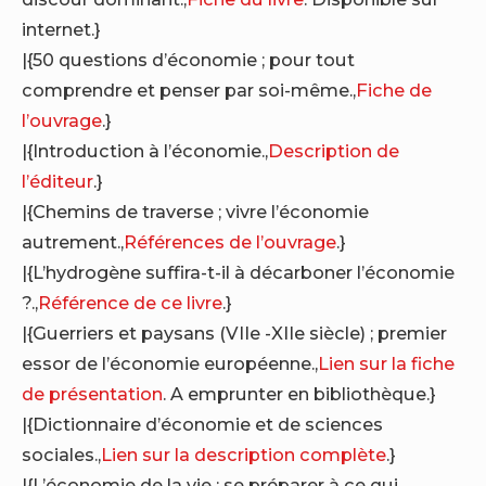
internet.}
|{50 questions d’économie ; pour tout
comprendre et penser par soi-même.,
Fiche de
l’ouvrage
.}
|{Introduction à l’économie.,
Description de
l’éditeur
.}
|{Chemins de traverse ; vivre l’économie
autrement.,
Références de l’ouvrage
.}
|{L’hydrogène suffira-t-il à décarboner l’économie
?.,
Référence de ce livre
.}
|{Guerriers et paysans (VIIe -XIIe siècle) ; premier
essor de l’économie européenne.,
Lien sur la fiche
de présentation
. A emprunter en bibliothèque.}
|{Dictionnaire d’économie et de sciences
sociales.,
Lien sur la description complète
.}
|{L’économie de la vie ; se préparer à ce qui