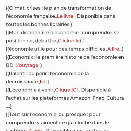
{{Climat, crises : le plan de transformation de
l’économie française.,
Le livre
. Disponible dans
toutes les bonnes librairies.}
|{Mon dictionnaire d’économie : comprendre, se
positionner, débattre.,
Clicker Ici
.}
|{économie utile pour des temps difficiles.,
A lire.
.}
|{Economix : la première histoire de l’economie en
BD.,
L’ouvrage
.}
|{Ralentir ou périr : l’économie de la
décroissance.,
Ici
.}
|{L’économie à venir.,
Clique ICI
. Disponible à
l’achat sur les plateformes Amazon, Fnac, Cultura
….}
|{Tout sur l’économie, ou presque : pour
comprendre vraiment ce qui cloche dans le
système.,
A voir
. Disponible dans toutes les