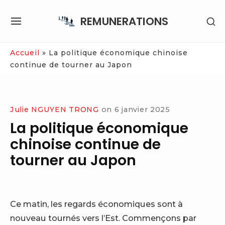
Skip
REMUNERATIONS
SH
to
SITE
SE
content
NAVIGATION
SI
Site Navigation
Accueil
»
La politique économique chinoise
continue de tourner au Japon
Julie NGUYEN TRONG
on
6 janvier 2025
La politique économique
chinoise continue de
tourner au Japon
Ce matin, les regards économiques sont à
nouveau tournés vers l’Est. Commençons par