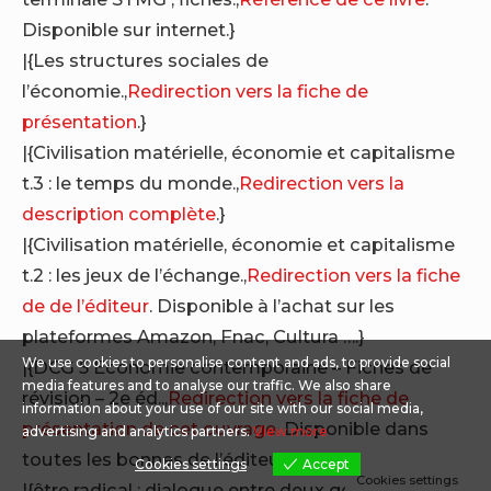
Disponible sur internet.}
|{Les structures sociales de
l’économie.,
Redirection vers la fiche de
présentation
.}
|{Civilisation matérielle, économie et capitalisme
t.3 : le temps du monde.,
Redirection vers la
description complète
.}
|{Civilisation matérielle, économie et capitalisme
t.2 : les jeux de l’échange.,
Redirection vers la fiche
de de l’éditeur
. Disponible à l’achat sur les
plateformes Amazon, Fnac, Cultura ….}
We use cookies to personalise content and ads, to provide social
|{DCG 5 Economie contemporaine – Fiches de
media features and to analyse our traffic. We also share
révision – 2e éd..,
Redirection vers la fiche de
information about your use of our site with our social media,
présentation de cet ouvrage
. Disponible dans
advertising and analytics partners.
View more
toutes les bonnes de l’éditeurs.}
Cookies settings
Accept
Cookies settings
|{être radical : dialogue entre deux générations