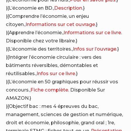
|{L’économie en BD.,
Description
.}
|{Comprendre l’économie, un enjeu
citoyen.,
Informations sur cet ouvrage
.}
|{Apprendre l’économie.,
Informations sur ce livre
.
Disponible chez votre libraire.}
|{L’économie des territoires.,
Infos sur l’ouvrage
.}
|{Intégrer l’économie circulaire : vers des
bâtiments réversibles, démontables et
réutilisables.,
Infos sur ce livre
.}
|{L’économie en 50 graphiques pour réussir vos
concours.,
Fiche complète
. Disponible Sur
AMAZON.}
|{Objectif bac : mes 4 épreuves du bac,
management, sciences de gestion et numérique,
droit et économie, philosophie, grand oral ; 1re,
terminale STMG ; fiches tout-en-un.,
Présentation