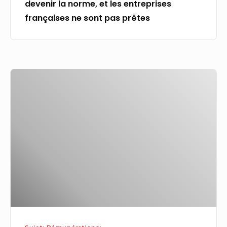
devenir la norme, et les entreprises
ne
françaises ne sont pas prêtes
sont
pas
prêtes
Chiffre
d’affaires,
rémunération
moyenne
du
pharmacien…
les
10
chiffres
clés
de