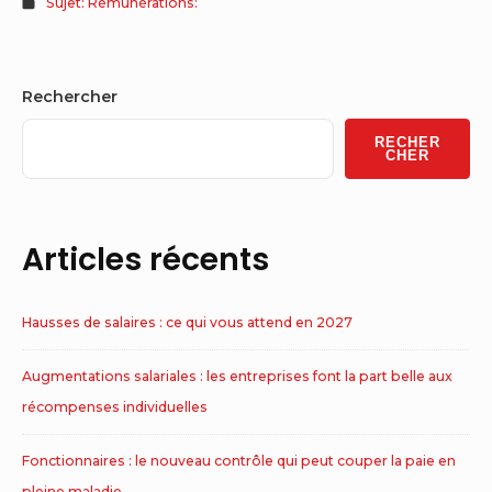
Sujet: Rémunérations:
Sidebar
Rechercher
Widget
RECHER
Area
CHER
Articles récents
Hausses de salaires : ce qui vous attend en 2027
Augmentations salariales : les entreprises font la part belle aux
récompenses individuelles
Fonctionnaires : le nouveau contrôle qui peut couper la paie en
pleine maladie