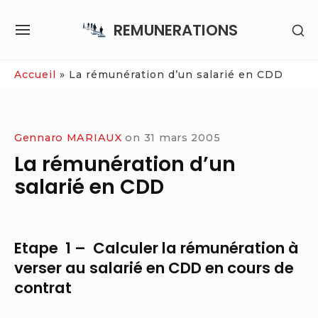
Skip
REMUNERATIONS
SH
to
SITE
SE
content
NAVIGATION
SI
Site Navigation
Accueil
»
La rémunération d’un salarié en CDD
Gennaro MARIAUX
on
31 mars 2005
La rémunération d’un
salarié en CDD
Etape 1 – Calculer la rémunération à
verser au salarié en CDD en cours de
contrat