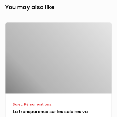
You may also like
La
transparence
sur
les
salaires
va
devenir
la
norme,
et
les
Sujet: Rémunérations:
entreprises
La transparence sur les salaires va
françaises