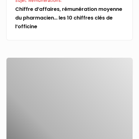
Sujet: Rémunérations:
l’officine
Chiffre d’affaires, rémunération moyenne
du pharmacien… les 10 chiffres clés de
l’officine
La
rémunération
d’Alexandre
Bompard
fait
encore
tiquer
les
actionnaires