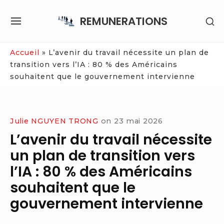
Skip
REMUNERATIONS
SH
to
SITE
SE
content
NAVIGATION
SI
Site Navigation
Accueil
»
L’avenir du travail nécessite un plan de
transition vers l’IA : 80 % des Américains
souhaitent que le gouvernement intervienne
Julie NGUYEN TRONG
on
23 mai 2026
L’avenir du travail nécessite
un plan de transition vers
l’IA : 80 % des Américains
souhaitent que le
gouvernement intervienne