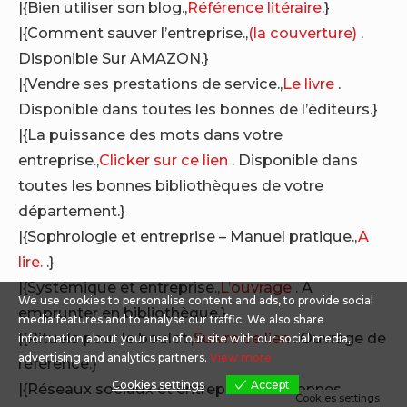
|{Bien utiliser son blog.,
Référence litéraire
.}
|{Comment sauver l’entreprise.,
(la couverture)
.
Disponible Sur AMAZON.}
|{Vendre ses prestations de service.,
Le livre
.
Disponible dans toutes les bonnes de l’éditeurs.}
|{La puissance des mots dans votre
entreprise.,
Clicker sur ce lien
. Disponible dans
toutes les bonnes bibliothèques de votre
département.}
|{Sophrologie et entreprise – Manuel pratique.,
A
lire.
.}
|{Systémique et entreprise.,
L’ouvrage
. A
We use cookies to personalise content and ads, to provide social
emprunter en bibliothèque.}
media features and to analyse our traffic. We also share
|{Rituels pour le boulot.,
Suivre ce lien
. Ouvrage de
information about your use of our site with our social media,
advertising and analytics partners.
View more
référence.}
Cookies settings
Accept
|{Réseaux sociaux et entreprise : les bonnes
Cookies settings