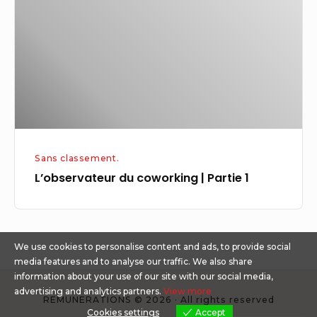
|
Partie
1
Sans classement.
L’observateur du coworking | Partie 1
We use cookies to personalise content and ads, to provide social
media features and to analyse our traffic. We also share
information about your use of our site with our social media,
advertising and analytics partners.
View more
REMUNERATIONS © 2026 · All rights reserved
Cookies settings
Accept