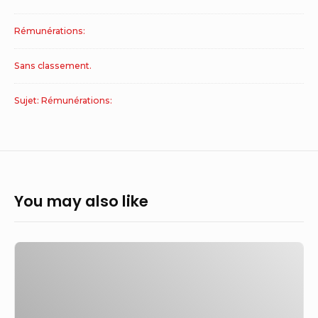
Rémunérations:
Sans classement.
Sujet: Rémunérations:
You may also like
Infirmier
D.E
référent
en