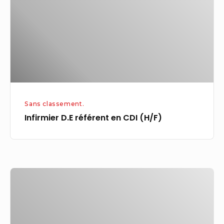
CDI
(H/F)
Sans classement.
Infirmier D.E référent en CDI (H/F)
À
Douarnenez,
« l’image
des