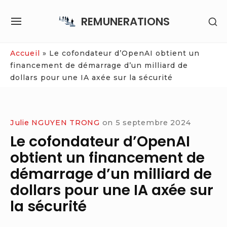
Skip
REMUNERATIONS
SH
to
SITE
SE
content
NAVIGATION
SI
Site Navigation
Accueil
»
Le cofondateur d’OpenAI obtient un
financement de démarrage d’un milliard de
dollars pour une IA axée sur la sécurité
Julie NGUYEN TRONG
on
5 septembre 2024
Le cofondateur d’OpenAI
obtient un financement de
démarrage d’un milliard de
dollars pour une IA axée sur
la sécurité