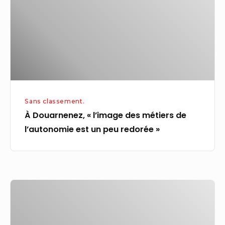
métiers
de
l’autonomie
est
un
peu
redorée »
Sans classement.
À Douarnenez, « l’image des métiers de
l’autonomie est un peu redorée »
L’observateur
du
coworking