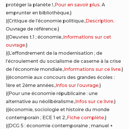
protéger la planète !.,
Pour en savoir plus
. A
emprunter en bibliothèque.}
|{Critique de l’économie politique.,
Description
.
Ouvrage de référence.}
|{Oeuvres t.1 ; économie.,
Informations sur cet
ouvrage
.}
|{L’effondrement de la modernisation ; de
l’écroulement du socialisme de caserne à la crise
de l’économie mondiale.,
Informations sur ce livre
.}
|{économie aux concours des grandes écoles :
1ère et 2ème années.,
Infos sur l’ouvrage
.}
|{Pour une économie républicaine : une
alternative au néolibéralisme.,
Infos sur ce livre
.}
|{économie, sociologie et histoire du monde
contemporain ; ECE 1 et 2.,
Fiche complète
.}
|{DCG 5 : économie contemporaine ; manuel +