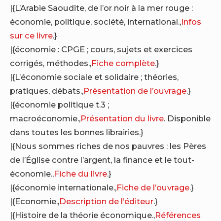
|{L’Arabie Saoudite, de l’or noir à la mer rouge :
économie, politique, société, international.,
Infos
sur ce livre
.}
|{économie : CPGE ; cours, sujets et exercices
corrigés, méthodes.,
Fiche complète
.}
|{L’économie sociale et solidaire ; théories,
pratiques, débats.,
Présentation de l’ouvrage
.}
|{économie politique t.3 ;
macroéconomie.,
Présentation du livre
. Disponible
dans toutes les bonnes librairies.}
|{Nous sommes riches de nos pauvres : les Pères
de l’Église contre l’argent, la finance et le tout-
économie.,
Fiche du livre
.}
|{économie internationale.,
Fiche de l’ouvrage
.}
|{Economie.,
Description de l’éditeur
.}
|{Histoire de la théorie économique.,
Références