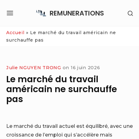
Skip
REMUNERATIONS
SH
to
SITE
SE
content
NAVIGATION
SI
Site Navigation
Accueil
»
Le marché du travail américain ne
surchauffe pas
Julie NGUYEN TRONG
on
16 juin 2026
Le marché du travail
américain ne surchauffe
pas
Le marché du travail actuel est équilibré, avec une
croissance de l’emploi qui s’accélère mais