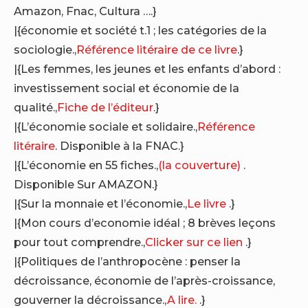
Amazon, Fnac, Cultura ….}
|{économie et société t.1 ; les catégories de la
sociologie.,
Référence litéraire de ce livre
.}
|{Les femmes, les jeunes et les enfants d’abord :
investissement social et économie de la
qualité.,
Fiche de l’éditeur
.}
|{L’économie sociale et solidaire.,
Référence
litéraire
. Disponible à la FNAC.}
|{L’économie en 55 fiches.,
(la couverture)
.
Disponible Sur AMAZON.}
|{Sur la monnaie et l’économie.,
Le livre
.}
|{Mon cours d’economie idéal ; 8 brèves leçons
pour tout comprendre.,
Clicker sur ce lien
.}
|{Politiques de l’anthropocène : penser la
décroissance, économie de l’après-croissance,
gouverner la décroissance.,
A lire.
.}