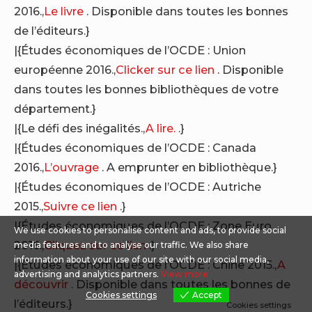
2016.,
Le livre
. Disponible dans toutes les bonnes
de l’éditeurs.}
|{Études économiques de l’OCDE : Union
européenne 2016.,
Clicker sur ce lien
. Disponible
dans toutes les bonnes bibliothèques de votre
département.}
|{Le défi des inégalités.,
A lire.
.}
|{Études économiques de l’OCDE : Canada
2016.,
L’ouvrage
. A emprunter en bibliothèque.}
|{Études économiques de l’OCDE : Autriche
2015.,
Suivre ce lien
.}
|{Études économiques de l’OCDE : Zone Euro
We use cookies to personalise content and ads, to provide social
2016.,
Cliquez sur ce lien
.}
media features and to analyse our traffic. We also share
information about your use of our site with our social media,
|{Études économiques de l’OCDE : Chine 2015.,
A
advertising and analytics partners.
View more
découvrir
. Disponible dans toutes les bonnes de
Cookies settings
Accept
l’éditeurs.}
Cookies settings