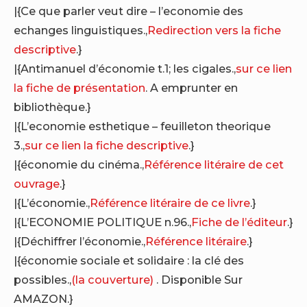
|{Ce que parler veut dire – l’economie des
echanges linguistiques.,
Redirection vers la fiche
descriptive
.}
|{Antimanuel d’économie t.1; les cigales.,
sur ce lien
la fiche de présentation
. A emprunter en
bibliothèque.}
|{L’economie esthetique – feuilleton theorique
3.,
sur ce lien la fiche descriptive
.}
|{économie du cinéma.,
Référence litéraire de cet
ouvrage
.}
|{L’économie.,
Référence litéraire de ce livre
.}
|{L’ECONOMIE POLITIQUE n.96.,
Fiche de l’éditeur
.}
|{Déchiffrer l’économie.,
Référence litéraire
.}
|{économie sociale et solidaire : la clé des
possibles.,
(la couverture)
. Disponible Sur
AMAZON.}