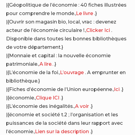
|{Géopolitique de l’économie : 40 fiches illustrées
pour comprendre le monde.,
Le livre
.}
|{Ouvrir son magasin bio, local, vrac : devenez
acteur de l’économie circulaire !.,
Clicker Ici
.
Disponible dans toutes les bonnes bibliothèques
de votre département.}
|{Monnaie et capital : la nouvelle économie
patrimoniale.,
A lire.
.}
|{L’économie de la foi.,
L’ouvrage
. A emprunter en
bibliothèque.}
|{Fiches d’économie de l’Union européenne.,
Ici
.}
|{économie.,
Clique ICI
.}
|{L’économie des inégalités.,
A voir
.}
|{économie et société t.2 ; l’organisation et les
puissances de la société dans leur rapport avec
l’économie.,
Lien sur la description
.}