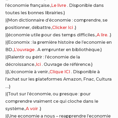
l’économie française.,
Le livre
. Disponible dans
toutes les bonnes librairies.}
|{Mon dictionnaire d’économie : comprendre, se
positionner, débattre.,
Clicker Ici
.}
|{économie utile pour des temps difficiles.,
A lire.
.}
|{Economix : la première histoire de l’economie en
BD.,
L’ouvrage
. A emprunter en bibliothèque.}
|{Ralentir ou périr : l’économie de la
décroissance.,
Ici
. Ouvrage de référence.}
|{L’économie à venir.,
Clique ICI
. Disponible à
l’achat sur les plateformes Amazon, Fnac, Cultura
….}
|{Tout sur l’économie, ou presque : pour
comprendre vraiment ce qui cloche dans le
système.,
A voir
.}
|{Une economie a nous – reapprendre l’economie