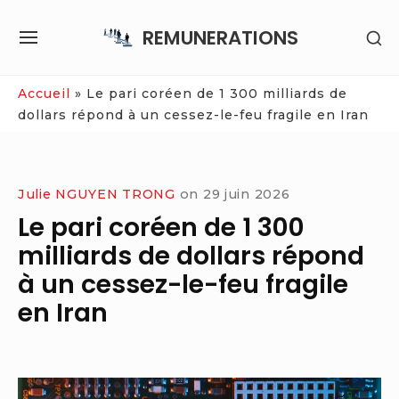
Skip
REMUNERATIONS
SH
to
SITE
SE
content
NAVIGATION
SI
Site Navigation
Accueil
»
Le pari coréen de 1 300 milliards de
dollars répond à un cessez-le-feu fragile en Iran
Julie NGUYEN TRONG
on
29 juin 2026
Le pari coréen de 1 300
milliards de dollars répond
à un cessez-le-feu fragile
en Iran