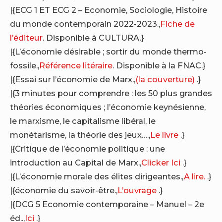
|{ECG 1 ET ECG 2 – Economie, Sociologie, Histoire
du monde contemporain 2022-2023.,
Fiche de
l’éditeur
. Disponible à CULTURA.}
|{L’économie désirable ; sortir du monde thermo-
fossile.,
Référence litéraire
. Disponible à la FNAC.}
|{Essai sur l’économie de Marx.,
(la couverture)
.}
|{3 minutes pour comprendre : les 50 plus grandes
théories économiques ; l’économie keynésienne,
le marxisme, le capitalisme libéral, le
monétarisme, la théorie des jeux….,
Le livre
.}
|{Critique de l’économie politique : une
introduction au Capital de Marx.,
Clicker Ici
.}
|{L’économie morale des élites dirigeantes.,
A lire.
.}
|{économie du savoir-être.,
L’ouvrage
.}
|{DCG 5 Economie contemporaine – Manuel – 2e
éd..,
Ici
.}