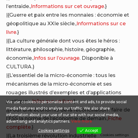
l’entraide.,
Informations sur cet ouvrage
.}
|{Guerre et paix entre les monnaies : économie et
géopolitique au XXIe siècle.,
Informations sur ce
livre
.}
|{La culture générale dont vous êtes le héros :
littérature, philosophie, histoire, géographie,
économie.,
Infos sur l’ouvrage
. Disponible à
CULTURA.}
|{L’essentiel de la micro-économie : tous les
mécanismes de la micro-économie et ses
rouages illustrés d’exemples et d’applications
pratiques.,
Infos sur ce livre
.}
We use cookies to personalise content and ads, to provide social
media features and to analyse our traffic. We also share
|{Pour une économie de la réconciliation : faire de
information about your use of our site with our social media,
l’ESS la norme de l’économie de demain.,
Fiche
advertising and analytics partners.
View more
complète
.}
Cookies settings
Accept
|{La troisième révolution industrielle ; comment le
Cookies settings