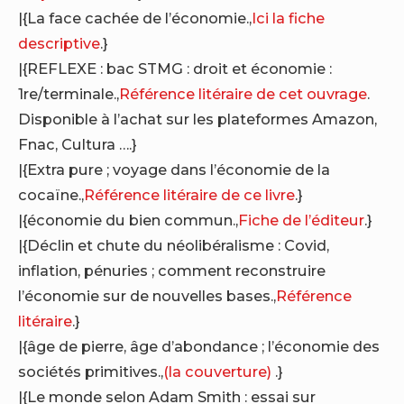
|{La face cachée de l’économie.,
Ici la fiche
descriptive
.}
|{REFLEXE : bac STMG : droit et économie :
1re/terminale.,
Référence litéraire de cet ouvrage
.
Disponible à l’achat sur les plateformes Amazon,
Fnac, Cultura ….}
|{Extra pure ; voyage dans l’économie de la
cocaïne.,
Référence litéraire de ce livre
.}
|{économie du bien commun.,
Fiche de l’éditeur
.}
|{Déclin et chute du néolibéralisme : Covid,
inflation, pénuries ; comment reconstruire
l’économie sur de nouvelles bases.,
Référence
litéraire
.}
|{âge de pierre, âge d’abondance ; l’économie des
sociétés primitives.,
(la couverture)
.}
|{Le monde selon Adam Smith : essai sur