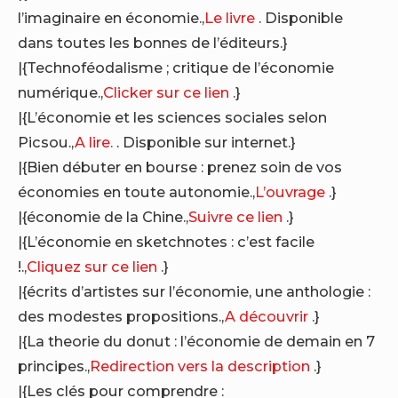
l’imaginaire en économie.,
Le livre
. Disponible
dans toutes les bonnes de l’éditeurs.}
|{Technoféodalisme ; critique de l’économie
numérique.,
Clicker sur ce lien
.}
|{L’économie et les sciences sociales selon
Picsou.,
A lire.
. Disponible sur internet.}
|{Bien débuter en bourse : prenez soin de vos
économies en toute autonomie.,
L’ouvrage
.}
|{économie de la Chine.,
Suivre ce lien
.}
|{L’économie en sketchnotes : c’est facile
!.,
Cliquez sur ce lien
.}
|{écrits d’artistes sur l’économie, une anthologie :
des modestes propositions.,
A découvrir
.}
|{La theorie du donut : l’économie de demain en 7
principes.,
Redirection vers la description
.}
|{Les clés pour comprendre :