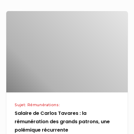
Salaire
de
Carlos
Tavares
:
la
rémunération
des
grands
patrons,
une
Sujet: Rémunérations:
polémique
Salaire de Carlos Tavares : la
récurrente
rémunération des grands patrons, une
polémique récurrente