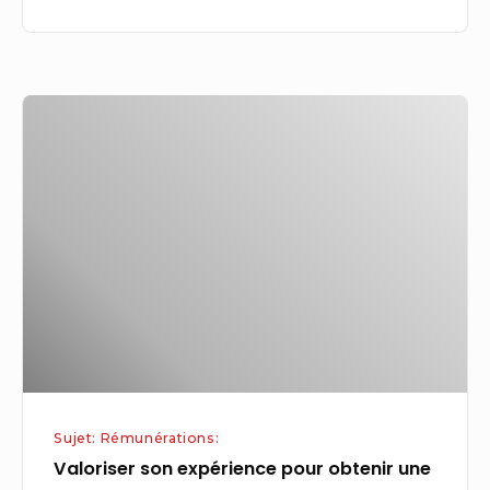
Valoriser
son
expérience
pour
obtenir
une
rémunération
adéquate
Sujet: Rémunérations:
Valoriser son expérience pour obtenir une