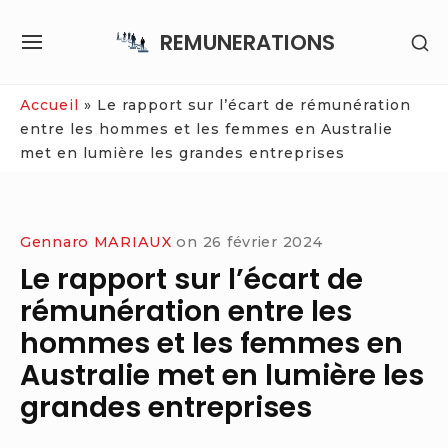
Skip
REMUNERATIONS
SH
to
SITE
SE
content
NAVIGATION
SI
Site Navigation
Accueil
»
Le rapport sur l’écart de rémunération
entre les hommes et les femmes en Australie
met en lumière les grandes entreprises
Gennaro MARIAUX
on
26 février 2024
Le rapport sur l’écart de
rémunération entre les
hommes et les femmes en
Australie met en lumière les
grandes entreprises