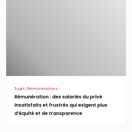
:
des
salariés
du
privé
insatisfaits
et
frustrés
qui
exigent
Sujet: Rémunérations:
plus
Rémunération : des salariés du privé
d’équité
insatisfaits et frustrés qui exigent plus
et
d’équité et de transparence
de
transparence