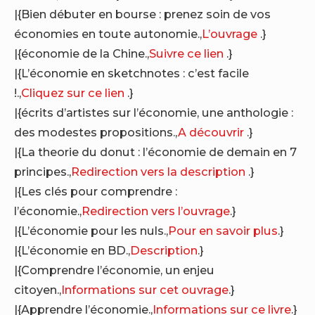
|{Bien débuter en bourse : prenez soin de vos
économies en toute autonomie.,
L’ouvrage
.}
|{économie de la Chine.,
Suivre ce lien
.}
|{L’économie en sketchnotes : c’est facile
!.,
Cliquez sur ce lien
.}
|{écrits d’artistes sur l’économie, une anthologie :
des modestes propositions.,
A découvrir
.}
|{La theorie du donut : l’économie de demain en 7
principes.,
Redirection vers la description
.}
|{Les clés pour comprendre :
l’économie.,
Redirection vers l’ouvrage
.}
|{L’économie pour les nuls.,
Pour en savoir plus
.}
|{L’économie en BD.,
Description
.}
|{Comprendre l’économie, un enjeu
citoyen.,
Informations sur cet ouvrage
.}
|{Apprendre l’économie.,
Informations sur ce livre
.}