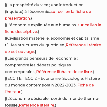
|{La prospérité du vice ; une introduction
(inquiète) à l’économie.,
sur ce lien la fiche de
présentation
.}
|{L’économie expliquée aux humains.,
sur ce lien la
fiche descriptive
.}
|{Civilisation matérielle, économie et capitalisme
t.1 : les structures du quotidien.,
Référence litéraire
de cet ouvrage
.}
|{Les grands penseurs de l’économie :
comprendre les débats politiques
contemporains.,
Référence litéraire de ce livre
.}
|{ECG 1 ET ECG 2 – Economie, Sociologie, Histoire
du monde contemporain 2022-2023.,
Fiche de
l’éditeur
.}
|{L’économie désirable ; sortir du monde thermo-
fossile.,
Référence litéraire
.}