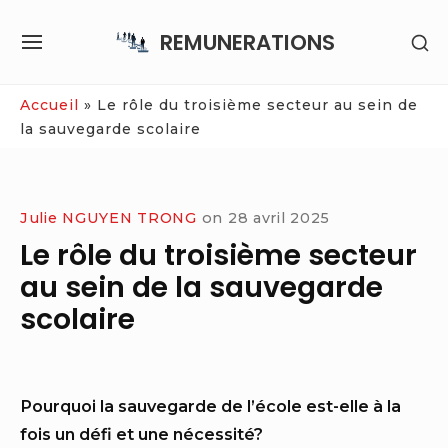
Skip
REMUNERATIONS
SH
to
SITE
SE
content
NAVIGATION
SI
Site Navigation
Accueil
»
Le rôle du troisième secteur au sein de
la sauvegarde scolaire
Julie NGUYEN TRONG
on
28 avril 2025
Le rôle du troisième secteur
au sein de la sauvegarde
scolaire
Pourquoi la sauvegarde de l’école est-elle à la
fois un défi et une nécessité?