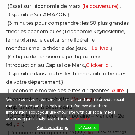
|{Essai sur l’économie de Marx.,
(la couverture)
.
Disponible Sur AMAZON.}
|{3 minutes pour comprendre : les 50 plus grandes
théories économiques ; l’économie keynésienne,
le marxisme, le capitalisme libéral, le
monétarisme, la théorie des jeux….,
Le livre
.}
|{Critique de l’économie politique : une
introduction au Capital de Marx.,
Clicker Ici
.
Disponible dans toutes les bonnes bibliothèques
de votre département.}
|{L’économie morale des élites dirigeantes.,
A lire.
.}
|{économie du savoir-être.,
L’ouvrage
. A
We use cookies to personalise content and ads, to provide social
media features and to analyse our traffic. We also share
emprunter en bibliothèque.}
information about your use of our site with our social media,
|{DCG 5 Economie contemporaine – Manuel – 2e
advertising and analytics partners.
View more
éd..,
Ici
.}
Cookies settings
Accept
|{L’économie européenne 2022.,
Clique ICI
.}
Cookies settings