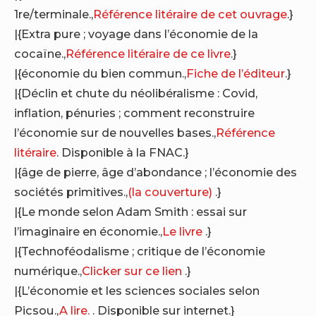
1re/terminale.,
Référence litéraire de cet ouvrage
.}
|{Extra pure ; voyage dans l’économie de la
cocaïne.,
Référence litéraire de ce livre
.}
|{économie du bien commun.,
Fiche de l’éditeur
.}
|{Déclin et chute du néolibéralisme : Covid,
inflation, pénuries ; comment reconstruire
l’économie sur de nouvelles bases.,
Référence
litéraire
. Disponible à la FNAC.}
|{âge de pierre, âge d’abondance ; l’économie des
sociétés primitives.,
(la couverture)
.}
|{Le monde selon Adam Smith : essai sur
l’imaginaire en économie.,
Le livre
.}
|{Technoféodalisme ; critique de l’économie
numérique.,
Clicker sur ce lien
.}
|{L’économie et les sciences sociales selon
Picsou.,
A lire.
. Disponible sur internet.}