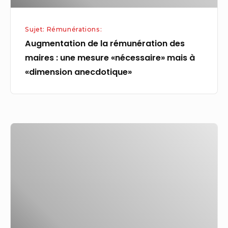
«nécessaire»
mais
Sujet: Rémunérations:
à
Augmentation de la rémunération des
«dimension
maires : une mesure «nécessaire» mais à
anecdotique»
«dimension anecdotique»
La
BCE
abaisse
le
taux
de
rémunération