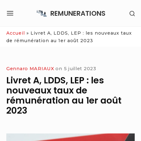
Skip
REMUNERATIONS
SH
to
SITE
SE
content
NAVIGATION
SI
Site Navigation
Accueil
»
Livret A, LDDS, LEP : les nouveaux taux
de rémunération au 1er août 2023
Gennaro MARIAUX
on
5 juillet 2023
Livret A, LDDS, LEP : les
nouveaux taux de
rémunération au 1er août
2023