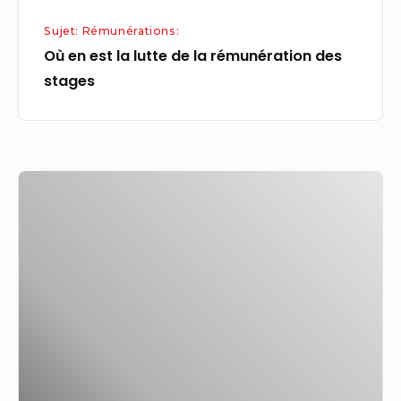
Sujet: Rémunérations:
Où en est la lutte de la rémunération des
stages
Augmentation
de
la
rémunération
des
maires
:
une
mesure