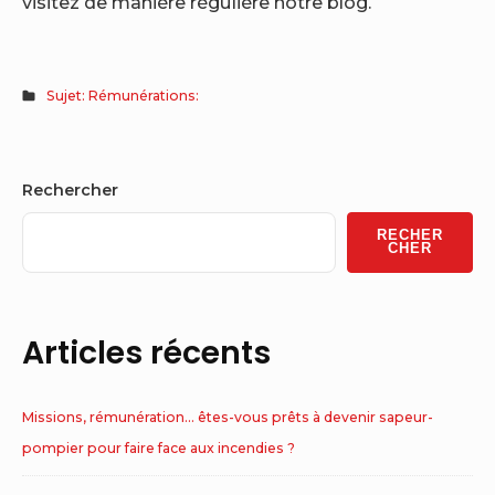
visitez de manière régulière notre blog.
Sujet: Rémunérations:
Sidebar
Rechercher
Widget
RECHER
Area
CHER
Articles récents
Missions, rémunération… êtes-vous prêts à devenir sapeur-
pompier pour faire face aux incendies ?