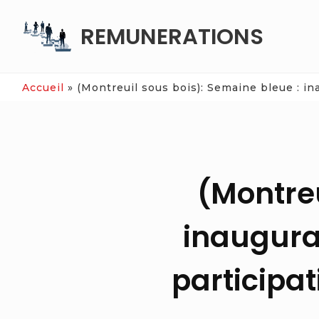
Skip
REMUNERATIONS
to
content
Accueil
»
(Montreuil sous bois): Semaine bleue : ina
(Montreu
inaugurat
participat