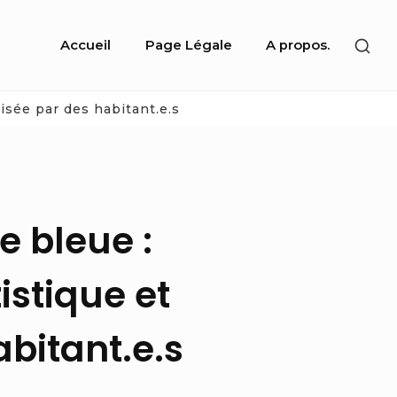
Site
SHO
Accueil
Page Légale
A propos.
Navigation
SEC
SID
lisée par des habitant.e.s
e bleue :
istique et
abitant.e.s