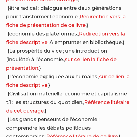
|{être radical : dialogue entre deux générations
pour transformer l’économie.,
Redirection vers la
fiche de présentation de ce livre
.}
|{économie des plateformes.,
Redirection vers la
fiche descriptive
. A emprunter en bibliothèque.}
|{La prospérité du vice ; une introduction
(inquiète) à l’économie.,
sur ce lien la fiche de
présentation
.}
|{L’économie expliquée aux humains.,
sur ce lien la
fiche descriptive
.}
|{Civilisation matérielle, économie et capitalisme
t.1 : les structures du quotidien.,
Référence litéraire
de cet ouvrage
.}
|{Les grands penseurs de l’économie :
comprendre les débats politiques
contemporains.,
Référence litéraire de ce livre
.}