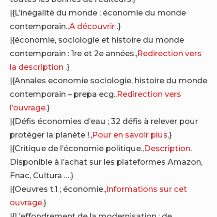
|{L’inégalité du monde ; économie du monde
contemporain.,
A découvrir
.}
|{économie, sociologie et histoire du monde
contemporain : 1re et 2e années.,
Redirection vers
la description
.}
|{Annales economie sociologie, histoire du monde
contemporain – prepa ecg.,
Redirection vers
l’ouvrage
.}
|{Défis économies d’eau ; 32 défis à relever pour
protéger la planète !.,
Pour en savoir plus
.}
|{Critique de l’économie politique.,
Description
.
Disponible à l’achat sur les plateformes Amazon,
Fnac, Cultura ….}
|{Oeuvres t.1 ; économie.,
Informations sur cet
ouvrage
.}
|{L’effondrement de la modernisation ; de