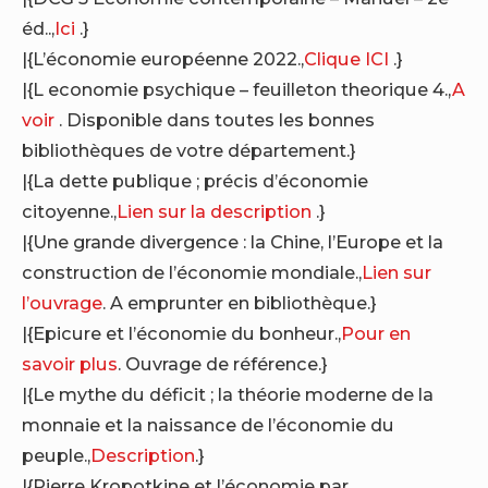
éd..,
Ici
.}
|{L’économie européenne 2022.,
Clique ICI
.}
|{L economie psychique – feuilleton theorique 4.,
A
voir
. Disponible dans toutes les bonnes
bibliothèques de votre département.}
|{La dette publique ; précis d’économie
citoyenne.,
Lien sur la description
.}
|{Une grande divergence : la Chine, l’Europe et la
construction de l’économie mondiale.,
Lien sur
l’ouvrage
. A emprunter en bibliothèque.}
|{Epicure et l’économie du bonheur.,
Pour en
savoir plus
. Ouvrage de référence.}
|{Le mythe du déficit ; la théorie moderne de la
monnaie et la naissance de l’économie du
peuple.,
Description
.}
|{Pierre Kropotkine et l’économie par