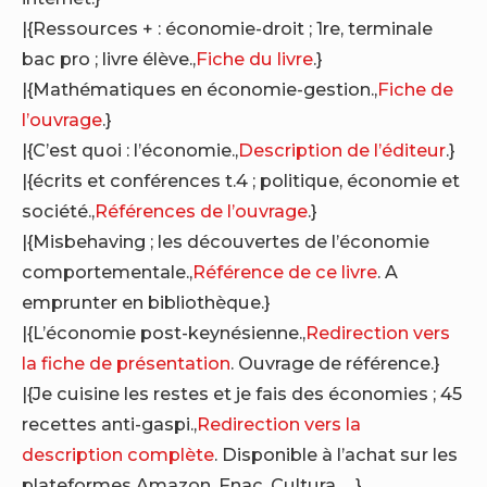
|{Ressources + : économie-droit ; 1re, terminale
bac pro ; livre élève.,
Fiche du livre
.}
|{Mathématiques en économie-gestion.,
Fiche de
l’ouvrage
.}
|{C’est quoi : l’économie.,
Description de l’éditeur
.}
|{écrits et conférences t.4 ; politique, économie et
société.,
Références de l’ouvrage
.}
|{Misbehaving ; les découvertes de l’économie
comportementale.,
Référence de ce livre
. A
emprunter en bibliothèque.}
|{L’économie post-keynésienne.,
Redirection vers
la fiche de présentation
. Ouvrage de référence.}
|{Je cuisine les restes et je fais des économies ; 45
recettes anti-gaspi.,
Redirection vers la
description complète
. Disponible à l’achat sur les
plateformes Amazon, Fnac, Cultura ….}