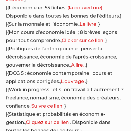
|{L’économie en 55 fiches.,
(la couverture)
.
Disponible dans toutes les bonnes de l’éditeurs.}
|{Sur la monnaie et l’économie.,
Le livre
.}
|{Mon cours d’economie idéal ; 8 brèves leçons
pour tout comprendre.,
Clicker sur ce lien
.}
|{Politiques de l’anthropocène : penser la
décroissance, économie de l’après-croissance,
gouverner la décroissance.,
A lire.
.}
|{DCG 5 : économie contemporaine ; cours et
applications corrigées.,
L’ouvrage
.}
|{Work in progress : et si on travaillait autrement ?
freelance, nomadisme, économie des créateurs,
confiance.,
Suivre ce lien
.}
|{Statistique et probabilités en économie-
gestion.,
Cliquez sur ce lien
. Disponible dans
toutes les bonnes de l’éditeurs.}