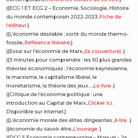
|{ECG 1 ET ECG 2 – Economie, Sociologie, Histoire
du monde contemporain 2022-2023.,
Fiche de
l’éditeur
.}
|{L’économie désirable ; sortir du monde thermo-
fossile.,
Référence litéraire
.}
|{Essai sur l’économie de Marx.,
(la couverture)
.}
|{3 minutes pour comprendre : les 50 plus grandes
théories économiques ; l’économie keynésienne,
le marxisme, le capitalisme libéral, le
monétarisme, la théorie des jeux….,
Le livre
.}
|{Critique de l’économie politique : une
introduction au Capital de Marx.,
Clicker Ici
.
Disponible sur internet.}
|{L’économie morale des élites dirigeantes.,
A lire.
.}
|{économie du savoir-être.,
L’ouvrage
.}
|{DCG 5 Economie contemporaine – Manuel – 2e