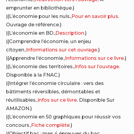
emprunter en bibliothèque.}
|{L’économie pour les nuls.,
Pour en savoir plus
.
Ouvrage de référence.}
|{L’économie en BD.,
Description
.}
|{Comprendre l’économie, un enjeu
citoyen.,
Informations sur cet ouvrage
.}
|{Apprendre l’économie.,
Informations sur ce livre
.}
|{L’économie des territoires.,
Infos sur l’ouvrage
.
Disponible à la FNAC.}
|{Intégrer l’économie circulaire : vers des
bâtiments réversibles, démontables et
réutilisables.,
Infos sur ce livre
. Disponible Sur
AMAZON.}
|{L’économie en 50 graphiques pour réussir vos
concours.,
Fiche complète
.}
|{Objectif bac : mes 4 épreuves du bac,