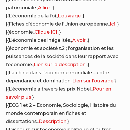
patrimoniale.,
A lire.
.}
|{L’économie de la foi.,
L’ouvrage
.}
|{Fiches d’économie de l’Union européenne.,
Ici
.}
|{économie.,
Clique ICI
.}
|{L’économie des inégalités.,
A voir
.}
|{économie et société t.2 ; l’organisation et les
puissances de la société dans leur rapport avec
l’économie.,
Lien sur la description
.}
|{La chine dans l’economie mondiale – entre
dependance et domination.,
Lien sur l’ouvrage
.}
|{L’économie a travers les prix Nobel.,
Pour en
savoir plus
.}
|{ECG 1 et 2 – Economie, Sociologie, Histoire du
monde contemporain en fiches et
dissertations.,
Description
.}
|{Discours sur l’économie politique et autres