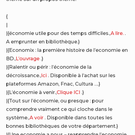
{
|
|{économie utile pour des temps difficiles.,
A lire.
.
A emprunter en bibliothèque.}
|{Economix : la première histoire de l’economie en
BD.,
L’ouvrage
.}
|{Ralentir ou périr : l’économie de la
décroissance.,
Ici
. Disponible à l’achat sur les
plateformes Amazon, Fnac, Cultura ….}
|{L’économie à venir.,
Clique ICI
.}
|{Tout sur l’économie, ou presque : pour
comprendre vraiment ce qui cloche dans le
système.,
A voir
. Disponible dans toutes les
bonnes bibliothèques de votre département.}
|{Une economie a nous – reapprendre l’economie