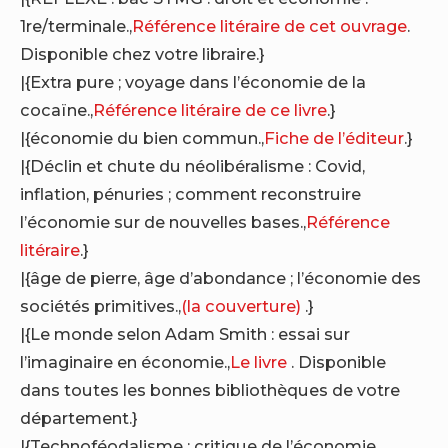
1re/terminale.,
Référence litéraire de cet ouvrage
.
Disponible chez votre libraire.}
|{Extra pure ; voyage dans l’économie de la
cocaïne.,
Référence litéraire de ce livre
.}
|{économie du bien commun.,
Fiche de l’éditeur
.}
|{Déclin et chute du néolibéralisme : Covid,
inflation, pénuries ; comment reconstruire
l’économie sur de nouvelles bases.,
Référence
litéraire
.}
|{âge de pierre, âge d’abondance ; l’économie des
sociétés primitives.,
(la couverture)
.}
|{Le monde selon Adam Smith : essai sur
l’imaginaire en économie.,
Le livre
. Disponible
dans toutes les bonnes bibliothèques de votre
département.}
|{Technoféodalisme ; critique de l’économie