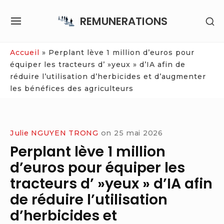
Skip
REMUNERATIONS
SH
to
SITE
SE
content
NAVIGATION
SI
Site Navigation
Accueil
»
Perplant lève 1 million d’euros pour
équiper les tracteurs d’ »yeux » d’IA afin de
réduire l’utilisation d’herbicides et d’augmenter
les bénéfices des agriculteurs
Julie NGUYEN TRONG
on
25 mai 2026
Perplant lève 1 million
d’euros pour équiper les
tracteurs d’ »yeux » d’IA afin
de réduire l’utilisation
d’herbicides et