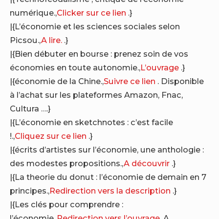
numérique.,
Clicker sur ce lien
.}
|{L’économie et les sciences sociales selon
Picsou.,
A lire.
.}
|{Bien débuter en bourse : prenez soin de vos
économies en toute autonomie.,
L’ouvrage
.}
|{économie de la Chine.,
Suivre ce lien
. Disponible
à l’achat sur les plateformes Amazon, Fnac,
Cultura ….}
|{L’économie en sketchnotes : c’est facile
!.,
Cliquez sur ce lien
.}
|{écrits d’artistes sur l’économie, une anthologie :
des modestes propositions.,
A découvrir
.}
|{La theorie du donut : l’économie de demain en 7
principes.,
Redirection vers la description
.}
|{Les clés pour comprendre :
l’économie.,
Redirection vers l’ouvrage
. A