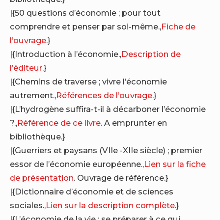
|{50 questions d’économie ; pour tout
comprendre et penser par soi-même.,
Fiche de
l’ouvrage
.}
|{Introduction à l’économie.,
Description de
l’éditeur
.}
|{Chemins de traverse ; vivre l’économie
autrement.,
Références de l’ouvrage
.}
|{L’hydrogène suffira-t-il à décarboner l’économie
?.,
Référence de ce livre
. A emprunter en
bibliothèque.}
|{Guerriers et paysans (VIIe -XIIe siècle) ; premier
essor de l’économie européenne.,
Lien sur la fiche
de présentation
. Ouvrage de référence.}
|{Dictionnaire d’économie et de sciences
sociales.,
Lien sur la description complète
.}
|{L’économie de la vie ; se préparer à ce qui