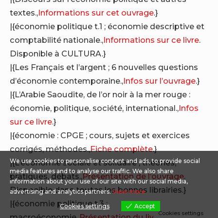
textes.,
Informations sur cet ouvrage
.}
|{économie politique t.1 ; économie descriptive et
comptabilité nationale.,
Informations sur ce livre
.
Disponible à CULTURA.}
|{Les Français et l’argent ; 6 nouvelles questions
d’économie contemporaine.,
Infos sur l’ouvrage
.}
|{L’Arabie Saoudite, de l’or noir à la mer rouge :
économie, politique, société, international.,
Infos
sur ce livre
.}
|{économie : CPGE ; cours, sujets et exercices
corrigés, méthodes.,
Fiche complète
.}
We use cookies to personalise content and ads, to provide social
|{L’économie sociale et solidaire ; théories,
media features and to analyse our traffic. We also share
pratiques, débats.,
Présentation de l’ouvrage
.
information about your use of our site with our social media,
Disponible dans toutes les bonnes librairies.}
advertising and analytics partners.
View more
|{économie politique t.3 ;
Cookies settings
Accept
Cookies settings
macroéconomie.,
Présentation du livre
. Disponible