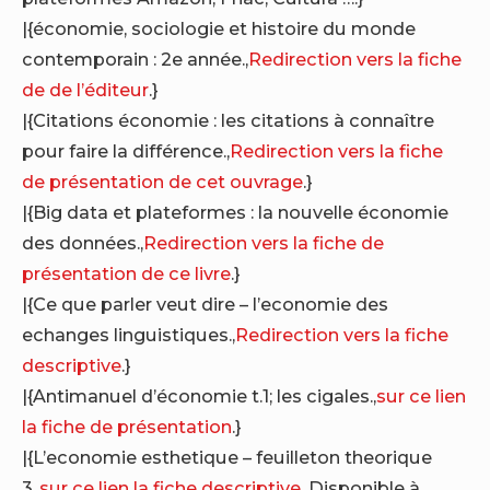
|{économie, sociologie et histoire du monde
contemporain : 2e année.,
Redirection vers la fiche
de de l’éditeur
.}
|{Citations économie : les citations à connaître
pour faire la différence.,
Redirection vers la fiche
de présentation de cet ouvrage
.}
|{Big data et plateformes : la nouvelle économie
des données.,
Redirection vers la fiche de
présentation de ce livre
.}
|{Ce que parler veut dire – l’economie des
echanges linguistiques.,
Redirection vers la fiche
descriptive
.}
|{Antimanuel d’économie t.1; les cigales.,
sur ce lien
la fiche de présentation
.}
|{L’economie esthetique – feuilleton theorique
3.,
sur ce lien la fiche descriptive
. Disponible à