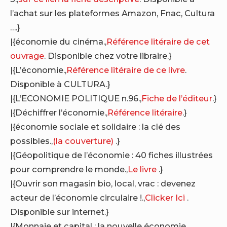
l’achat sur les plateformes Amazon, Fnac, Cultura
….}
|{économie du cinéma.,
Référence litéraire de cet
ouvrage
. Disponible chez votre libraire.}
|{L’économie.,
Référence litéraire de ce livre
.
Disponible à CULTURA.}
|{L’ECONOMIE POLITIQUE n.96.,
Fiche de l’éditeur
.}
|{Déchiffrer l’économie.,
Référence litéraire
.}
|{économie sociale et solidaire : la clé des
possibles.,
(la couverture)
.}
|{Géopolitique de l’économie : 40 fiches illustrées
pour comprendre le monde.,
Le livre
.}
|{Ouvrir son magasin bio, local, vrac : devenez
acteur de l’économie circulaire !.,
Clicker Ici
.
Disponible sur internet.}
|{Monnaie et capital : la nouvelle économie