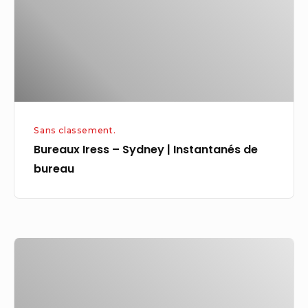
|
Instantanés
de
bureau
Sans classement.
Bureaux Iress – Sydney | Instantanés de
bureau
Qui
peut
légalement
accéder