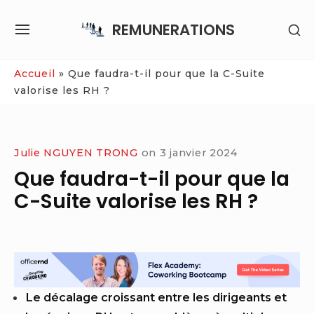
Skip
REMUNERATIONS
SH
to
SITE
SE
content
NAVIGATION
SI
Site Navigation
Accueil
»
Que faudra-t-il pour que la C-Suite
valorise les RH ?
Julie NGUYEN TRONG
on
3 janvier 2024
Que faudra-t-il pour que la
C-Suite valorise les RH ?
Le décalage croissant entre les dirigeants et