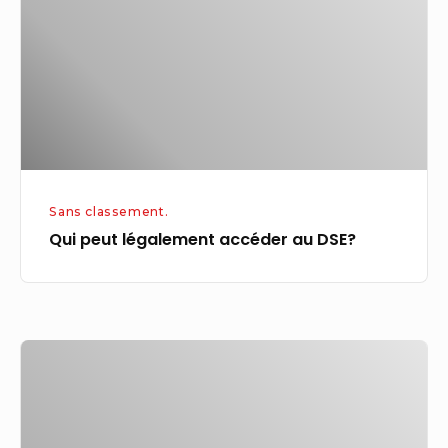
au
DSE?
Sans classement.
Qui peut légalement accéder au DSE?
Emploi
: quatre
jeunes
Lillois