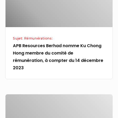
Hong
membre
du
comité
de
Sujet: Rémunérations:
rémunération,
APB Resources Berhad nomme Ku Chong
à
Hong membre du comité de
compter
rémunération, à compter du 14 décembre
du
2023
14
décembre
2023
Rémunération
dans
les