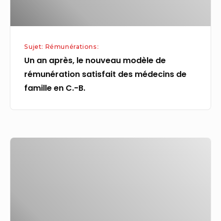
satisfait
des
médecins
Sujet: Rémunérations:
de
Un an après, le nouveau modèle de
famille
rémunération satisfait des médecins de
en
famille en C.-B.
C.-
B.
APB
Resources
Berhad
nomme
Ku
Chong