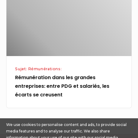
grandes
entreprises:
entre
PDG
et
salariés,
les
écarts
Sujet: Rémunérations:
se
Rémunération dans les grandes
creusent
entreprises: entre PDG et salariés, les
écarts se creusent
We use cookies to personalise content and ads, to provide social
media features and to analyse our traffic. We also share
information about your use of our site with our social media,