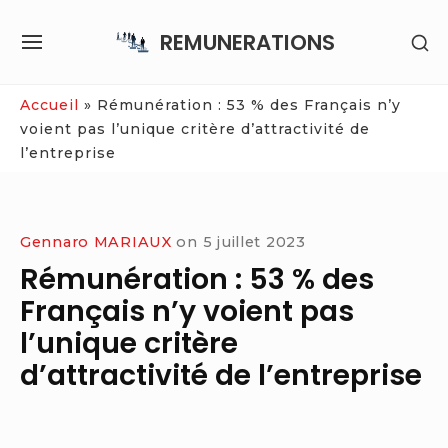
Skip
REMUNERATIONS
SH
to
SITE
SE
content
NAVIGATION
SI
Site Navigation
Accueil
»
Rémunération : 53 % des Français n’y
voient pas l’unique critère d’attractivité de
l’entreprise
Gennaro MARIAUX
on
5 juillet 2023
Rémunération : 53 % des
Français n’y voient pas
l’unique critère
d’attractivité de l’entreprise