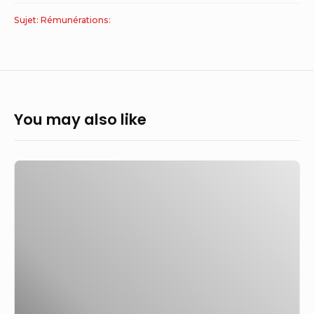
Sujet: Rémunérations:
You may also like
Un
an
après,
le
nouveau
modèle
de
rémunération