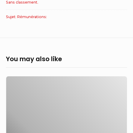
Sans classement.
Sujet: Rémunérations:
You may also like
Apprentis
du
BTP
:
préparer
la
rentrée