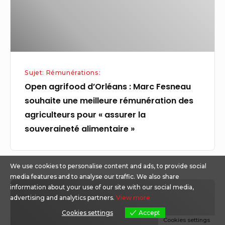
souhaite
une
meilleure
rémunération
des
Sujet: Rémunérations:
agriculteurs
Open agrifood d’Orléans : Marc Fesneau
pour
souhaite une meilleure rémunération des
« assurer
agriculteurs pour « assurer la
la
souveraineté alimentaire »
souveraineté
alimentaire »
We use cookies to personalise content and ads, to provide social
media features and to analyse our traffic. We also share
Pourquoi
information about your use of our site with our social media,
advertising and analytics partners.
View more
le
Cookies settings
Accept
taux
Cookies settings