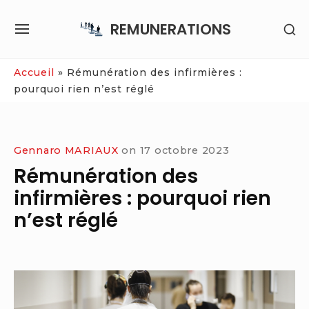
Skip
REMUNERATIONS
SH
to
SITE
SE
content
NAVIGATION
SI
Site Navigation
Accueil
»
Rémunération des infirmières :
pourquoi rien n’est réglé
Gennaro MARIAUX
on
17 octobre 2023
Rémunération des
infirmières : pourquoi rien
n’est réglé