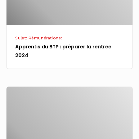
2024
Sujet: Rémunérations:
Apprentis du BTP : préparer la rentrée
2024
Open
agrifood
d’Orléans
:
Marc
Fesneau