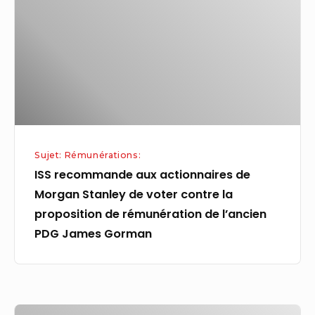
actionnaires
de
Morgan
Stanley
de
voter
contre
la
Sujet: Rémunérations:
proposition
ISS recommande aux actionnaires de
de
Morgan Stanley de voter contre la
rémunération
proposition de rémunération de l’ancien
de
PDG James Gorman
l’ancien
PDG
James
Gorman
La