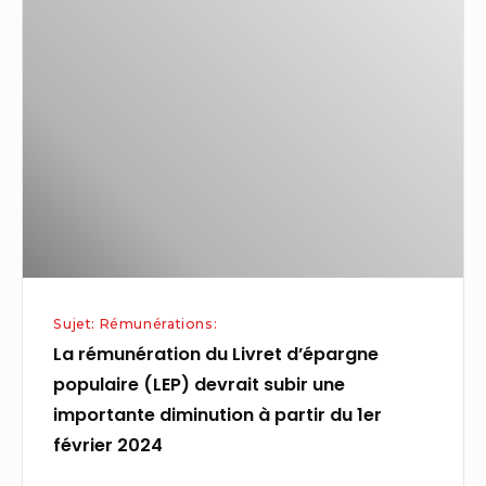
rémunération
du
Livret
d’épargne
populaire
(LEP)
devrait
subir
une
importante
Sujet: Rémunérations:
diminution
La rémunération du Livret d’épargne
à
populaire (LEP) devrait subir une
partir
importante diminution à partir du 1er
du
février 2024
1er
février