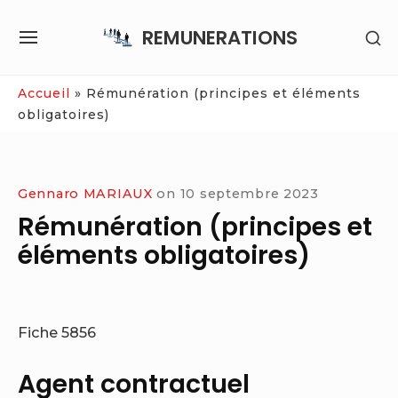
Skip
REMUNERATIONS
SH
to
SITE
SE
content
NAVIGATION
SI
Site Navigation
Accueil
»
Rémunération (principes et éléments
obligatoires)
Gennaro MARIAUX
on
10 septembre 2023
Rémunération (principes et
éléments obligatoires)
Fiche 5856
Agent contractuel