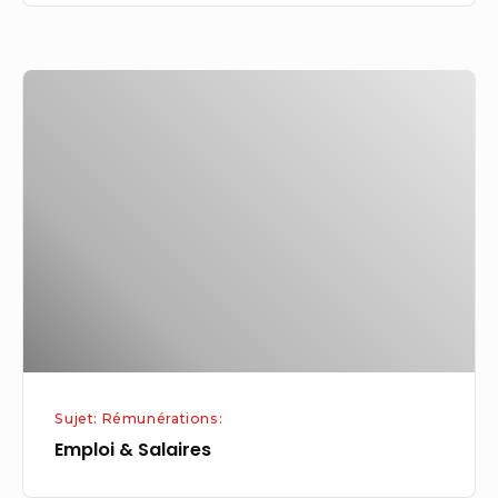
2024
Emploi
&
Salaires
Sujet: Rémunérations:
Emploi & Salaires