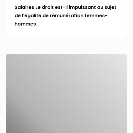
rémunération
Salaires Le droit est-il impuissant au sujet
femmes-
de l’égalité de rémunération femmes-
hommes
hommes
Un
patron
de
TPE-
PME
sur
cinq
gagne
moins
qu’un