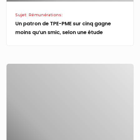
smic,
Sujet: Rémunérations:
selon
Un patron de TPE-PME sur cinq gagne
une
moins qu’un smic, selon une étude
étude
La
BCE
abaisse
le
taux
de
rémunération
des
réserves