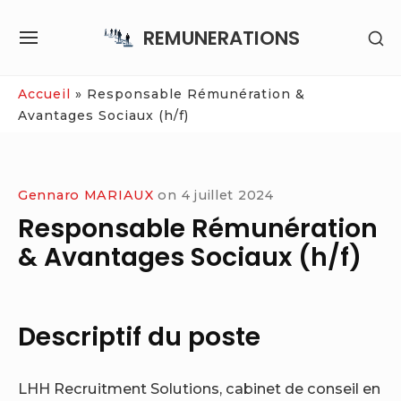
Skip
REMUNERATIONS
SH
to
SITE
SE
content
NAVIGATION
SI
Site Navigation
Accueil
»
Responsable Rémunération &
Avantages Sociaux (h/f)
Gennaro MARIAUX
on
4 juillet 2024
Responsable Rémunération
& Avantages Sociaux (h/f)
Descriptif du poste
LHH Recruitment Solutions, cabinet de conseil en