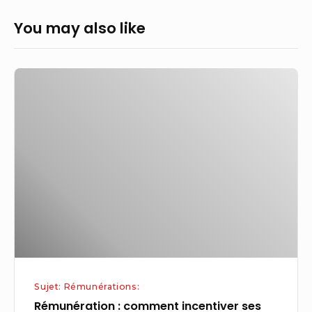
You may also like
Rémunération
:
comment
incentiver
ses
acheteurs
sur
la
RSE?
Sujet: Rémunérations:
Rémunération : comment incentiver ses