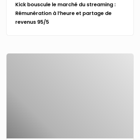
Kick bouscule le marché du streaming :
de
Rémunération à l’heure et partage de
revenus
revenus 95/5
95/5
Nouvelles
filières,
allongement
et
rémunération
des
stages…
Les
pistes
envisagées