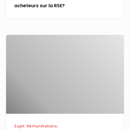
acheteurs sur la RSE?
Kick
bouscule
le
marché
du
streaming
:
Rémunération
à
l’heure
et
Sujet: Rémunérations:
partage