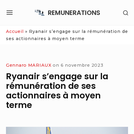
Skip
REMUNERATIONS
SH
to
SITE
SE
content
NAVIGATION
SI
Site Navigation
Accueil
»
Ryanair s’engage sur la rémunération de
ses actionnaires à moyen terme
Gennaro MARIAUX
on
6 novembre 2023
Ryanair s’engage sur la
rémunération de ses
actionnaires à moyen
terme