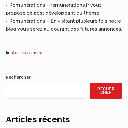
« Rémunérations ». remunerations.fr vous
propose ce post développant du thème
« Rémunérations ». En visitant plusieurs fois notre
blog vous serez au courant des futures annonces.
Sans classement.
Sidebar
Rechercher
Widget
RECHER
Area
CHER
Articles récents