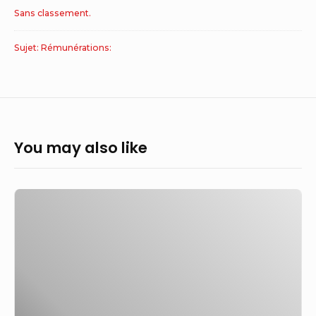
Sans classement.
Sujet: Rémunérations:
You may also like
Comment
l’IA
transforme
la
concurrence
entre