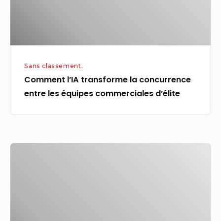
les
équipes
commerciales
d’élite
Sans classement.
Comment l’IA transforme la concurrence
entre les équipes commerciales d’élite
Emploi
H/F
,
Chef
d’application
des