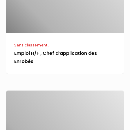
Enrobés
Sans classement.
Emploi H/F , Chef d’application des
Enrobés
Emploi
en
croissance
dans
le