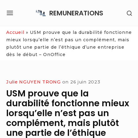
Skip
REMUNERATIONS
SH
to
SITE
SE
content
NAVIGATION
SI
Site Navigation
Accueil
»
USM prouve que la durabilité fonctionne
mieux lorsqu’elle n’est pas un complément, mais
plutôt une partie de l’éthique d’une entreprise
dès le début – OnOffice
Julie NGUYEN TRONG
on
26 juin 2023
USM prouve que la
durabilité fonctionne mieux
lorsqu’elle n’est pas un
complément, mais plutôt
une partie de l’éthique