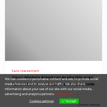
Markets
étend
son
leadership
avec
Carla
Nemr
en
tant
que
Sans classement.
chef
Tauro Markets étend son leadership avec
commerciale
We use cookies to personalise content and ads, to provide social
Carla Nemr en tant que chef commerciale
media features and to analyse our traffic. We also share
information about your use of our site with our social media,
advertising and analytics partners.
View more
Cookies settings
Accept
Cookies settings