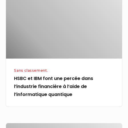
IBM
font
une
percée
dans
l’industrie
financière
à
l’aide
Sans classement.
de
HSBC et IBM font une percée dans
l’informatique
l’industrie financière à l’aide de
quantique
l’informatique quantique
Tauro