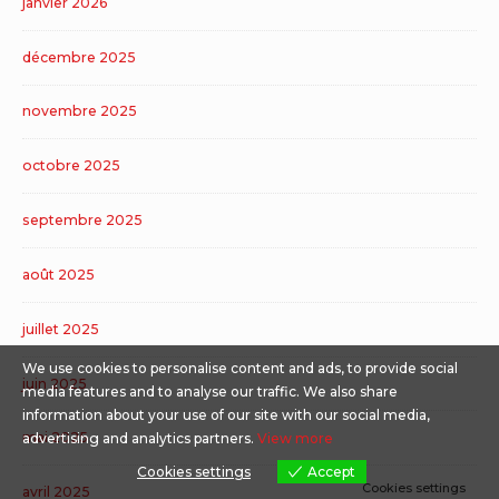
janvier 2026
décembre 2025
novembre 2025
octobre 2025
septembre 2025
août 2025
juillet 2025
We use cookies to personalise content and ads, to provide social
juin 2025
media features and to analyse our traffic. We also share
information about your use of our site with our social media,
mai 2025
advertising and analytics partners.
View more
Cookies settings
Accept
Cookies settings
avril 2025