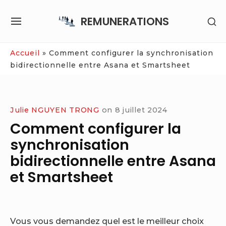
Skip
REMUNERATIONS
SH
to
SITE
SE
content
NAVIGATION
SI
Site Navigation
Accueil
»
Comment configurer la synchronisation
bidirectionnelle entre Asana et Smartsheet
Julie NGUYEN TRONG
on
8 juillet 2024
Comment configurer la
synchronisation
bidirectionnelle entre Asana
et Smartsheet
Vous vous demandez quel est le meilleur choix