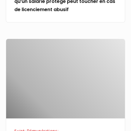
qu’un salarié protégé peut toucher en cas
cas
de licenciement abusif
de
licenciement
abusif
Réforme
des
retraites,
rémunération
des
enseignants
:
ce
qui
change
au
Sujet: Rémunérations: