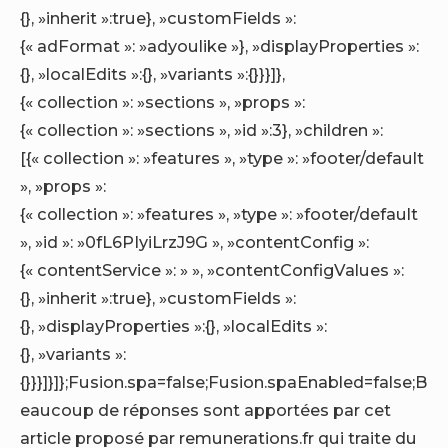
{}, »inherit »:true}, »customFields »:
{« adFormat »: »adyoulike »}, »displayProperties »:
{}, »localEdits »:{}, »variants »:{}}}]},
{« collection »: »sections », »props »:
{« collection »: »sections », »id »:3}, »children »:
[{« collection »: »features », »type »: »footer/default
», »props »:
{« collection »: »features », »type »: »footer/default
», »id »: »0fL6PIyiLrzJ9G », »contentConfig »:
{« contentService »: » », »contentConfigValues »:
{}, »inherit »:true}, »customFields »:
{}, »displayProperties »:{}, »localEdits »:
{}, »variants »:
{}}}]}]};Fusion.spa=false;Fusion.spaEnabled=false;B
eaucoup de réponses sont apportées par cet
article proposé par remunerations.fr qui traite du