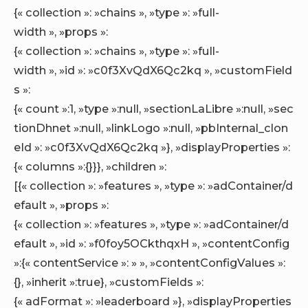
{« collection »: »chains », »type »: »full-
width », »props »:
{« collection »: »chains », »type »: »full-
width », »id »: »c0f3XvQdX6Qc2kq », »customField
s »:
{« count »:1, »type »:null, »sectionLaLibre »:null, »sec
tionDhnet »:null, »linkLogo »:null, »pbInternal_clon
eId »: »c0f3XvQdX6Qc2kq »}, »displayProperties »:
{« columns »:{}}}, »children »:
[{« collection »: »features », »type »: »adContainer/d
efault », »props »:
{« collection »: »features », »type »: »adContainer/d
efault », »id »: »f0foy5OCkthqxH », »contentConfig
»:{« contentService »: » », »contentConfigValues »:
{}, »inherit »:true}, »customFields »:
{« adFormat »: »leaderboard »}, »displayProperties