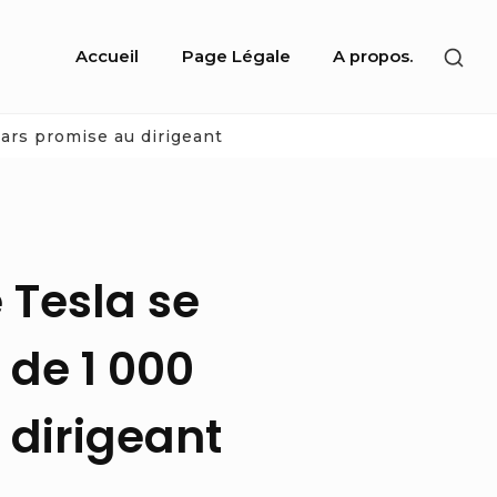
Site
SHO
Accueil
Page Légale
A propos.
Navigation
SEC
SID
lars promise au dirigeant
 Tesla se
 de 1 000
 dirigeant