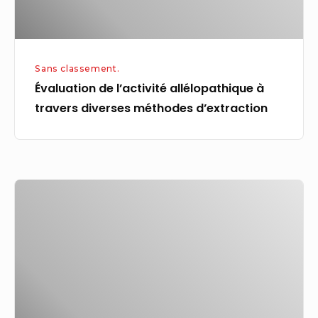
d’extraction
Sans classement.
Évaluation de l’activité allélopathique à
travers diverses méthodes d’extraction
Avocat
/
Administrateur
de
cours
sur
les