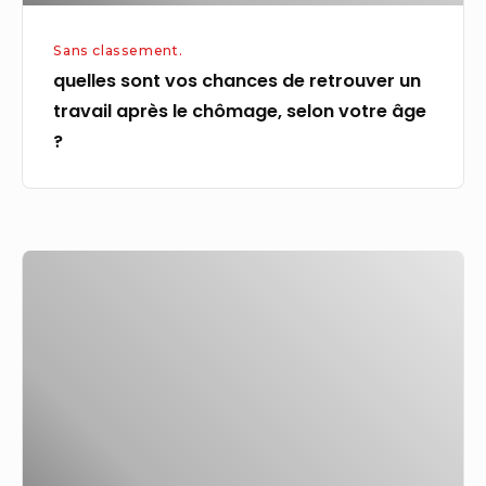
chômage,
Sans classement.
selon
quelles sont vos chances de retrouver un
votre
travail après le chômage, selon votre âge
âge
?
?
Évaluation
de
l’activité
allélopathique
à
travers
diverses
méthodes