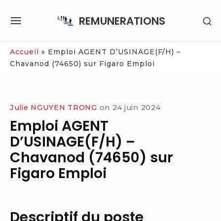
Skip
REMUNERATIONS
SH
to
SITE
SE
content
NAVIGATION
SI
Site Navigation
Accueil
»
Emploi AGENT D’USINAGE(F/H) –
Chavanod (74650) sur Figaro Emploi
Julie NGUYEN TRONG
on
24 juin 2024
Emploi AGENT
D’USINAGE(F/H) –
Chavanod (74650) sur
Figaro Emploi
Descriptif du poste