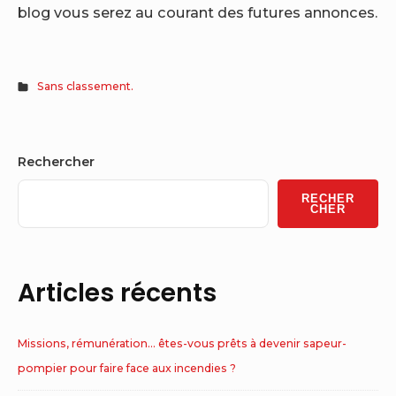
blog vous serez au courant des futures annonces.
Sans classement.
Sidebar
Rechercher
Widget
RECHER
Area
CHER
Articles récents
Missions, rémunération… êtes-vous prêts à devenir sapeur-
pompier pour faire face aux incendies ?