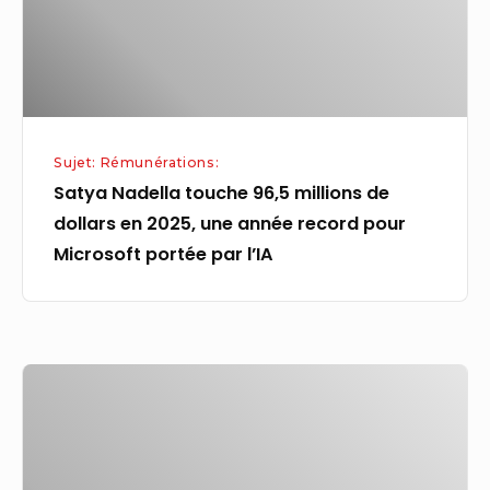
dollars
en
2025,
une
année
Sujet: Rémunérations:
record
Satya Nadella touche 96,5 millions de
pour
dollars en 2025, une année record pour
Microsoft
Microsoft portée par l’IA
portée
par
l’IA
Orpea
:
améliore
la