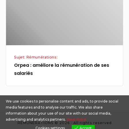
rémunération
de
ses
salariés
Sujet: Rémunérations:
Orpea : améliore la rémunération de ses
salariés
We use cookies to personalise content and ads, to provide social
media features and to analyse our traffic. We also share
information about your use of our site with our social media,
advertising and analytics partners.
View more
REMUNERATIONS © 2026 · All rights reserved
Cookies settings
Accept