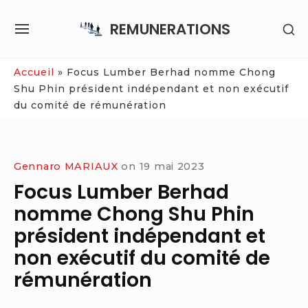
Skip
REMUNERATIONS
SH
to
SITE
SE
content
NAVIGATION
SI
Site Navigation
Accueil
»
Focus Lumber Berhad nomme Chong
Shu Phin président indépendant et non exécutif
du comité de rémunération
Gennaro MARIAUX
on
19 mai 2023
Focus Lumber Berhad
nomme Chong Shu Phin
président indépendant et
non exécutif du comité de
rémunération