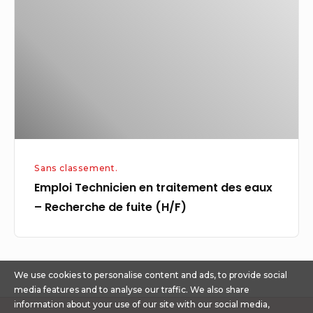
conditions
traitement
climatiques
des
inhabituelles
eaux
–
Recherche
de
fuite
(H/F)
Sans classement.
Emploi Technicien en traitement des eaux
– Recherche de fuite (H/F)
We use cookies to personalise content and ads, to provide social
media features and to analyse our traffic. We also share
information about your use of our site with our social media,