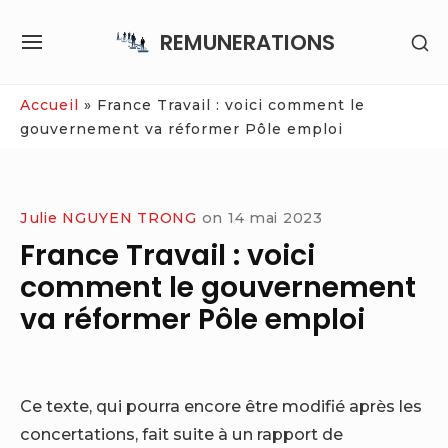
Skip
REMUNERATIONS
SH
to
SITE
SE
content
NAVIGATION
SI
Site Navigation
Accueil
»
France Travail : voici comment le
gouvernement va réformer Pôle emploi
Julie NGUYEN TRONG
on
14 mai 2023
France Travail : voici
comment le gouvernement
va réformer Pôle emploi
Ce texte, qui pourra encore être modifié après les
concertations, fait suite à un rapport de