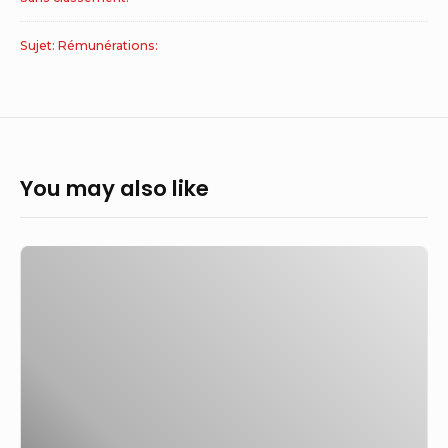
Sujet: Rémunérations:
You may also like
US
laisse
tomber
les
tarifs
sur
les