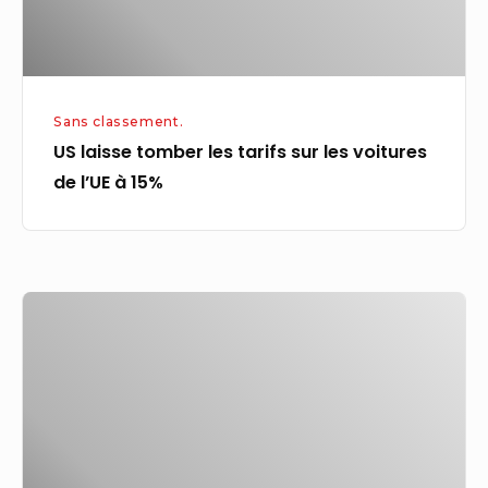
voitures
de
l’UE
à
Sans classement.
15%
US laisse tomber les tarifs sur les voitures
de l’UE à 15%
Plantes
|
Texte
intégral
gratuit
|