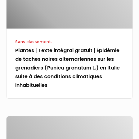
Épidémie
de
taches
noires
alternariennes
Sans classement.
sur
Plantes | Texte intégral gratuit | Épidémie
les
de taches noires alternariennes sur les
grenadiers
grenadiers (Punica granatum L.) en Italie
(Punica
suite à des conditions climatiques
granatum
inhabituelles
L.)
en
Italie
suite
Emploi
à
Technicien
des
en