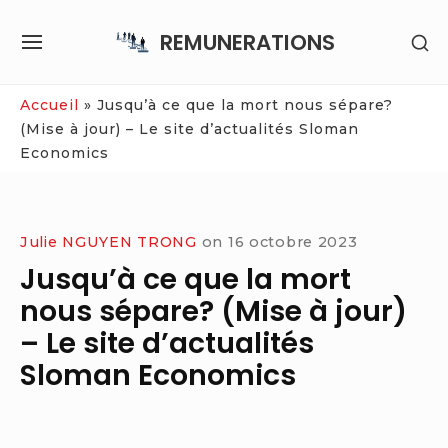
Skip
REMUNERATIONS
SH
to
SITE
SE
content
NAVIGATION
SI
Site Navigation
Accueil
»
Jusqu’à ce que la mort nous sépare?
(Mise à jour) – Le site d’actualités Sloman
Economics
Julie NGUYEN TRONG
on
16 octobre 2023
Jusqu’à ce que la mort
nous sépare? (Mise à jour)
– Le site d’actualités
Sloman Economics