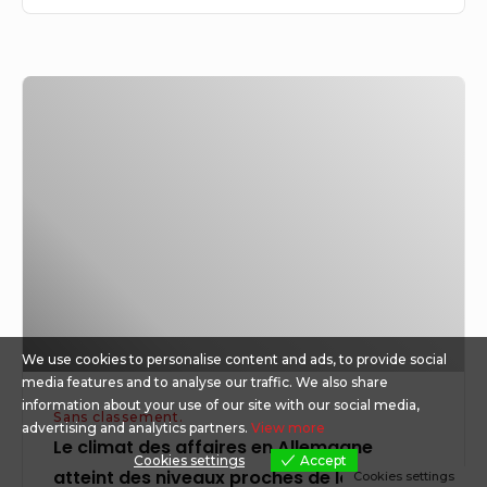
Le
climat
des
affaires
en
Allemagne
atteint
des
niveaux
We use cookies to personalise content and ads, to provide social
proches
media features and to analyse our traffic. We also share
de
information about your use of our site with our social media,
Sans classement.
la
advertising and analytics partners.
View more
Le climat des affaires en Allemagne
crise
Cookies settings
Accept
atteint des niveaux proches de la crise
Cookies settings
alors