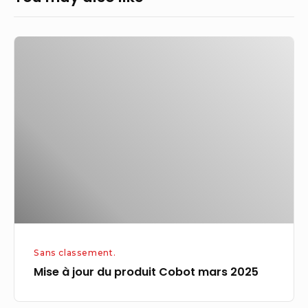
Mise
à
jour
du
produit
Cobot
mars
2025
Sans classement.
Mise à jour du produit Cobot mars 2025