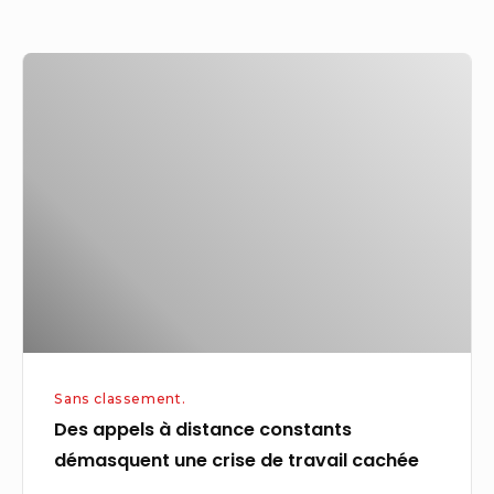
Des
appels
à
distance
constants
démasquent
une
crise
de
travail
cachée
Sans classement.
Des appels à distance constants
démasquent une crise de travail cachée